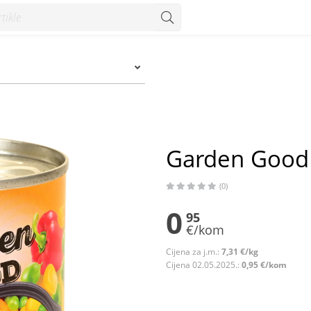
Garden Good 
(0)
0
95
€/kom
Cijena za j.m.:
7,31 €/kg
Cijena 02.05.2025.:
0,95 €/kom