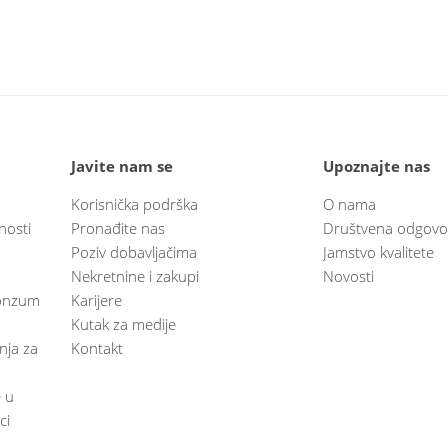
Javite nam se
Upoznajte nas
Korisnička podrška
O nama
nosti
Pronađite nas
Društvena odgovo
Poziv dobavljačima
Jamstvo kvalitete
Nekretnine i zakupi
Novosti
 Konzum
Karijere
Kutak za medije
anja za
Kontakt
e u
ci