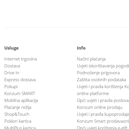
Usluge
Info
Internet trgovina
Načini plaćanja
Dostava
Uvjeti iskorištavanja pogod
Drive In
Podnošenje prigovora
Express dostava
Zaštita osobnih podataka
Pokupi
Uvjeti i pravila korištenja
Konzum SMART
online platforme
Mobilna aplikacija
Opći uvjeti i pravila poslov
Plaćanje režija
Konzum online prodaju
Shop&Touch
Uvjeti i pravila kupoprodaj
Poklon kartica
Konzum Smart prodavaoni
MultiPlus kartica
Opći uvjeti korištenja e-gift