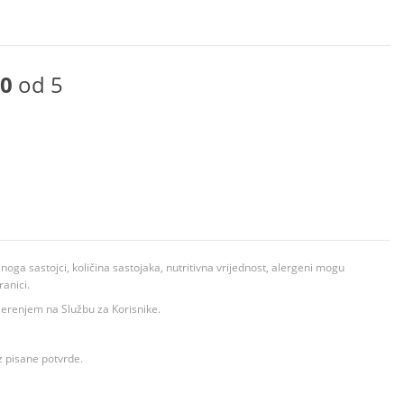
0
od 5
ga sastojci, količina sastojaka, nutritivna vrijednost, alergeni mogu
ranici.
ovjerenjem na Službu za Korisnike.
z pisane potvrde.