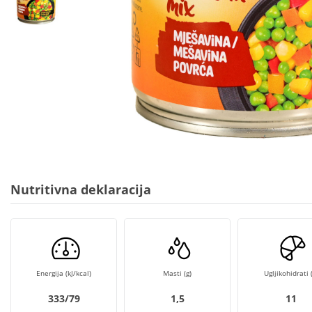
Nutritivna deklaracija
Energija (kJ/kcal)
Masti (g)
Ugljikohidrati (
333/79
1,5
11