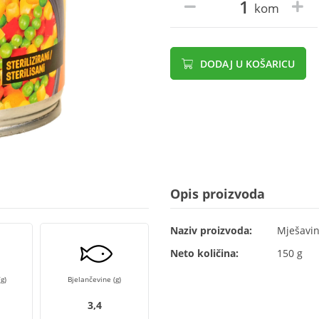
kom
DODAJ U KOŠARICU
Opis proizvoda
Naziv proizvoda:
Mješavina
Neto količina:
150 g
g)
Bjelančevine (g)
3,4