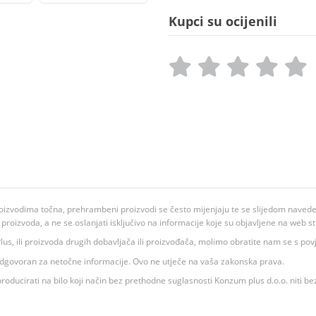
Kupci su ocijenili
oizvodima točna, prehrambeni proizvodi se često mijenjaju te se slijedom navedeno
ju proizvoda, a ne se oslanjati isključivo na informacije koje su objavljene na web st
 K Plus, ili proizvoda drugih dobavljača ili proizvođača, molimo obratite nam se s p
 odgovoran za netočne informacije. Ovo ne utječe na vaša zakonska prava.
roducirati na bilo koji način bez prethodne suglasnosti Konzum plus d.o.o. niti be