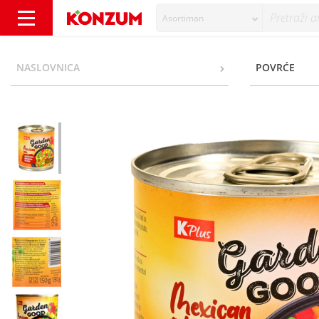
Asortiman
Garden Good Mexican mix 130 g - Konzum
NASLOVNICA
POVRĆE