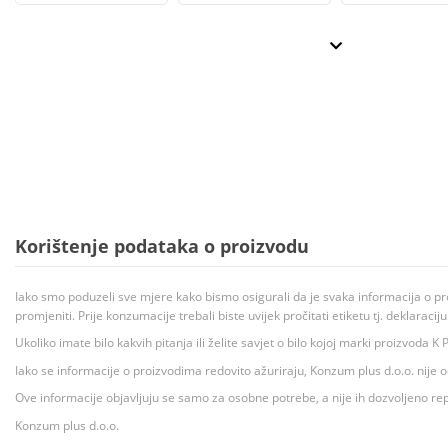
Korištenje podataka o proizvodu
Iako smo poduzeli sve mjere kako bismo osigurali da je svaka informacija o pr
promjeniti. Prije konzumacije trebali biste uvijek pročitati etiketu tj. deklaraci
Ukoliko imate bilo kakvih pitanja ili želite savjet o bilo kojoj marki proizvoda
Iako se informacije o proizvodima redovito ažuriraju, Konzum plus d.o.o. nije
Ove informacije objavljuju se samo za osobne potrebe, a nije ih dozvoljeno rep
Konzum plus d.o.o.