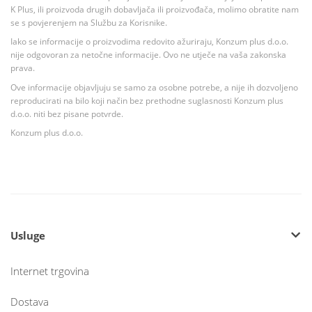
K Plus, ili proizvoda drugih dobavljača ili proizvođača, molimo obratite nam
se s povjerenjem na Službu za Korisnike.
Iako se informacije o proizvodima redovito ažuriraju, Konzum plus d.o.o.
nije odgovoran za netočne informacije. Ovo ne utječe na vaša zakonska
prava.
Ove informacije objavljuju se samo za osobne potrebe, a nije ih dozvoljeno
reproducirati na bilo koji način bez prethodne suglasnosti Konzum plus
d.o.o. niti bez pisane potvrde.
Konzum plus d.o.o.
Usluge
Internet trgovina
Dostava