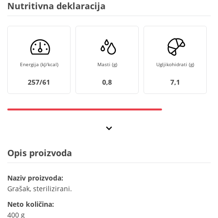
Nutritivna deklaracija
Energija (kJ/kcal)
Masti (g)
Ugljikohidrati (g)
257/61
0,8
7,1
Opis proizvoda
Naziv proizvoda:
Grašak, sterilizirani.
Neto količina:
400 g