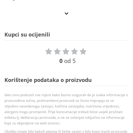
Kupci su ocijenili
0
od 5
Korištenje podataka o proizvodu
Iako smo poduzeli sve mjere kako bismo osigurali da je svaka informacija o
proizvodima točna, prehrambeni proizvodi se često mijenjaju te se
slijedom navedenoga sastojci, količina sastojaka, nutritivna vrijednost,
alergeni mogu promjeniti. Prije konzumacije trebali biste uvijek pročitati
etiketu tj. deklaraciju proizvoda, a ne se oslanjati isključivo na informacije
koje su objavljene na web stranici.
Ukoliko imate bilo kakvih pitanja ili želite savjet o bilo kojoj marki proizvoda