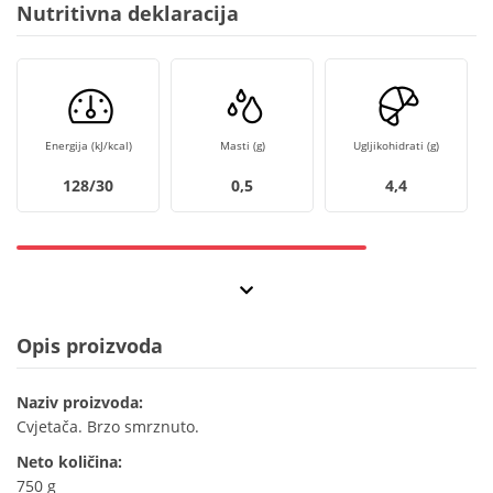
Nutritivna deklaracija
Energija (kJ/kcal)
Masti (g)
Ugljikohidrati (g)
128/30
0,5
4,4
Opis proizvoda
Naziv proizvoda:
Cvjetača. Brzo smrznuto.
Neto količina:
750 g