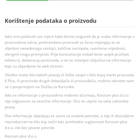
Korištenje podataka o proizvodu
Iako smo poduzeli sve mjere kako bismo osigurali da je svaka informacija o
proizvodima točna, prehrambeni proizvodi se često mijenjaju te se
slijedom navedenoga sastojci, količina sastojaka, nutritivna vrijednost,
alergeni mogu promjeniti. Prije konzumacije trebali biste uvijek pročitati
etiketu tj. deklaraciju proizvoda, a ne se oslanjati isključivo na informacije
koje su objavljene na web stranici.
Ukoliko imate bilo kakvih pitanja ili želite savjet o bilo kojoj marki proizvoda
K Plus, ili proizvoda drugih dobavljača ili proizvođača, molimo obratite nam
se s povjerenjem na Službu za Korisnike.
Iako se informacije o proizvodima redovito ažuriraju, Konzum plus d.o.o.
nije odgovoran za netočne informacije. Ovo ne utječe na vaša zakonska
prava.
Ove informacije objavljuju se samo za osobne potrebe, a nije ih dozvoljeno
reproducirati na bilo koji način bez prethodne suglasnosti Konzum plus
d.o.o. niti bez pisane potvrde.
Konzum plus d.o.o.