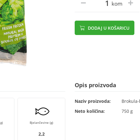
kom
DODAJ U KOŠARICU
Opis proizvoda
Naziv proizvoda:
Brokula-
Neto količina:
750 g
g)
Bjelančevine (g)
2,2