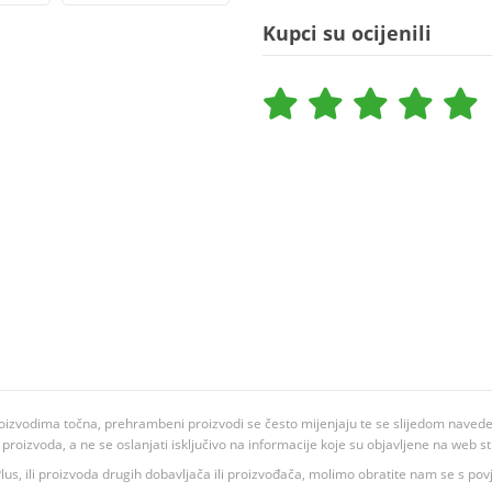
Kupci su ocijenili
oizvodima točna, prehrambeni proizvodi se često mijenjaju te se slijedom navedeno
ju proizvoda, a ne se oslanjati isključivo na informacije koje su objavljene na web st
 K Plus, ili proizvoda drugih dobavljača ili proizvođača, molimo obratite nam se s p