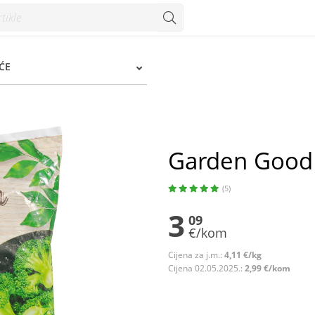
ĆE
Garden Good 
(5)
3
09
€/kom
Cijena za j.m.:
4,11 €/kg
Cijena 02.05.2025.:
2,99 €/kom