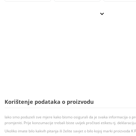
Korištenje podataka o proizvodu
Iako smo poduzeli sve mjere kako bismo osigurali da je svaka informacija o pr
promjeniti. Prije konzumacije trebali biste uvijek pročitati etiketu tj. deklaraci
Ukoliko imate bilo kakvih pitanja ili želite savjet o bilo kojoj marki proizvoda