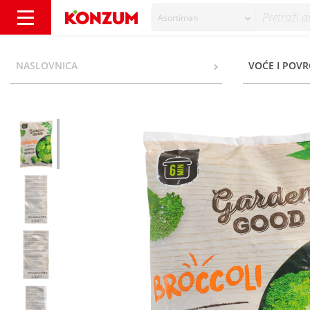
Asortiman
Garden Good Brokula 750 g - Konzum
NASLOVNICA
VOĆE I POVR