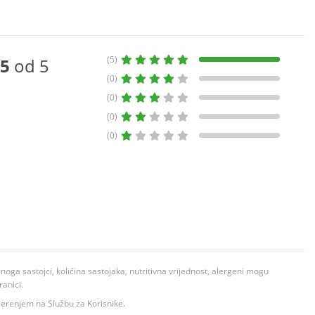
(5)
5
od 5
(0)
(0)
(0)
(0)
ga sastojci, količina sastojaka, nutritivna vrijednost, alergeni mogu
ranici.
ovjerenjem na Službu za Korisnike.