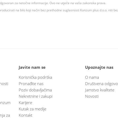
 odgovoran za netočne informacije. Ovo ne utječe na vaša zakonska prava.
roducirati na bilo koji način bez prethodne suglasnosti Konzum plus d.o.o. niti be
Javite nam se
Upoznajte nas
Korisnička podrška
O nama
nosti
Pronađite nas
Društvena odgovo
Poziv dobavljačima
Jamstvo kvalitete
Nekretnine i zakupi
Novosti
 Konzum
Karijere
Kutak za medije
anja za
Kontakt