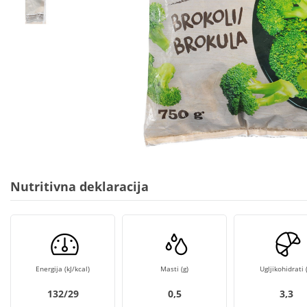
Nutritivna deklaracija
Energija (kJ/kcal)
Masti (g)
Ugljikohidrati (
132/29
0,5
3,3