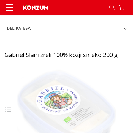
Gabriel Slani zreli sir od 100% kozjeg mlijeka ek
DELIKATESA
Gabriel Slani zreli 100% kozji sir eko 200 g