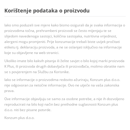
Korištenje podataka o proizvodu
Iako smo poduzeli sve mjere kako bismo osigurali da je svaka informacija o
proizvodima točna, prehrambeni proizvodi se često mijenjaju te se
slijedom navedenoga sastojci, količina sastojaka, nutritivna vrijednost,
alergeni mogu promjeniti. Prije konzumacije trebali biste uvijek pročitati
etiketu tj. deklaraciju proizvoda, a ne se oslanjati isključivo na informacije
koje su objavljene na web stranici.
Ukoliko imate bilo kakvih pitanja ili želite savjet o bilo kojoj marki proizvoda
K Plus, ili proizvoda drugih dobavljača ili proizvođača, molimo obratite nam
se s povjerenjem na Službu za Korisnike.
Iako se informacije o proizvodima redovito ažuriraju, Konzum plus d.o.o.
nije odgovoran za netočne informacije. Ovo ne utječe na vaša zakonska
prava.
Ove informacije objavljuju se samo za osobne potrebe, a nije ih dozvoljeno
reproducirati na bilo koji način bez prethodne suglasnosti Konzum plus
d.o.o. niti bez pisane potvrde.
Konzum plus d.o.o.