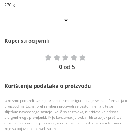
270 g
Kupci su ocijenili
0
od 5
Korištenje podataka o proizvodu
Iako smo poduzeli sve mjere kako bismo osigurali da je svaka informacija o
proizvodima točna, prehrambeni proizvodi se često mijenjaju te se
slijedom navedenoga sastojci, količina sastojaka, nutritivna vrijednost,
alergeni mogu promjeniti. Prije konzumacije trebali biste uvijek pročitati
etiketu tj. deklaraciju proizvoda, a ne se oslanjati isključivo na informacije
koje su objavljene na web stranici.