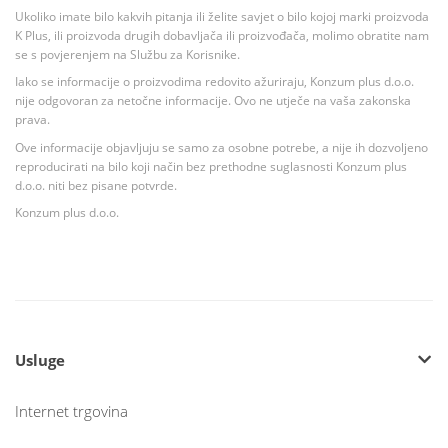
Ukoliko imate bilo kakvih pitanja ili želite savjet o bilo kojoj marki proizvoda
K Plus, ili proizvoda drugih dobavljača ili proizvođača, molimo obratite nam
se s povjerenjem na Službu za Korisnike.
Iako se informacije o proizvodima redovito ažuriraju, Konzum plus d.o.o.
nije odgovoran za netočne informacije. Ovo ne utječe na vaša zakonska
prava.
Ove informacije objavljuju se samo za osobne potrebe, a nije ih dozvoljeno
reproducirati na bilo koji način bez prethodne suglasnosti Konzum plus
d.o.o. niti bez pisane potvrde.
Konzum plus d.o.o.
Usluge
Internet trgovina