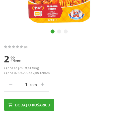
(0)
2
65
€/kom
Cijena za j.m.:
9,81 €/kg
Cijena 02.05.2025.:
2,65 €/kom
kom
DODAJ U KOŠARICU