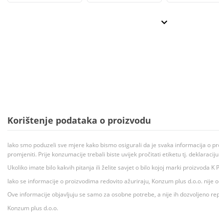
Korištenje podataka o proizvodu
Iako smo poduzeli sve mjere kako bismo osigurali da je svaka informacija o pr
promjeniti. Prije konzumacije trebali biste uvijek pročitati etiketu tj. deklaraci
Ukoliko imate bilo kakvih pitanja ili želite savjet o bilo kojoj marki proizvoda
Iako se informacije o proizvodima redovito ažuriraju, Konzum plus d.o.o. nije
Ove informacije objavljuju se samo za osobne potrebe, a nije ih dozvoljeno rep
Konzum plus d.o.o.