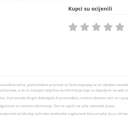
Kupci su ocijenili
oizvodima točna, prehrambeni proizvodi se često mijenjaju te se slijedom navedeno
ju proizvoda, a ne se oslanjati isključivo na informacije koje su objavljene na web st
 K Plus, ili proizvoda drugih dobavljača ili proizvođača, molimo obratite nam se s p
 odgovoran za netočne informacije. Ovo ne utječe na vaša zakonska prava.
roducirati na bilo koji način bez prethodne suglasnosti Konzum plus d.o.o. niti be