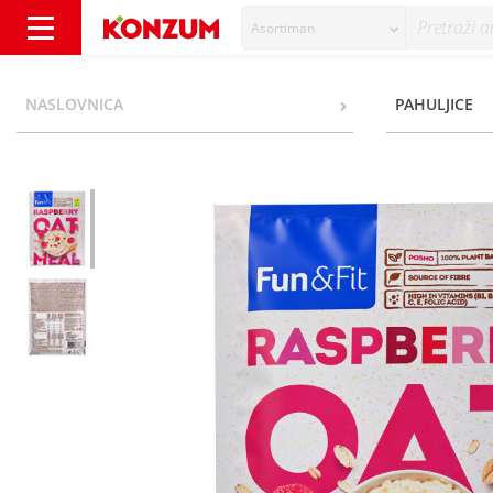
Asortiman
Fun&Fit Oatmeal raspberry 60 g - Konzum
NASLOVNICA
PAHULJICE