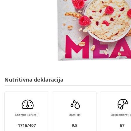
Nutritivna deklaracija
Energija (kJ/kcal)
Masti (g)
Ugljikohidrati (
1716/407
9,8
67