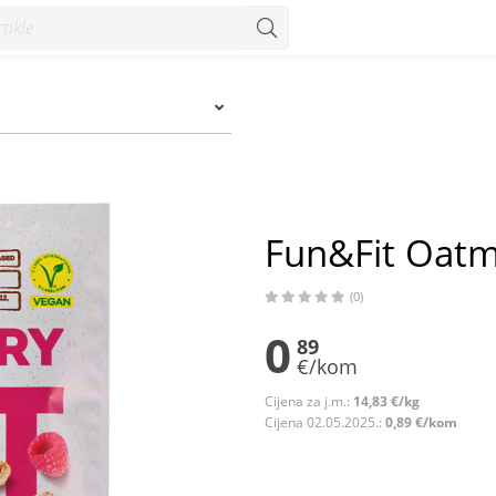
Fun&Fit Oatm
(0)
0
89
€/kom
Cijena za j.m.:
14,83 €/kg
Cijena 02.05.2025.:
0,89 €/kom