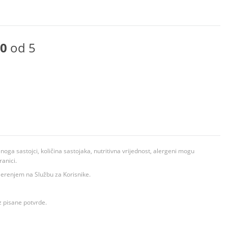
0
od 5
ga sastojci, količina sastojaka, nutritivna vrijednost, alergeni mogu
ranici.
ovjerenjem na Službu za Korisnike.
z pisane potvrde.