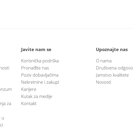
Javite nam se
Upoznajte nas
Korisnička podrška
O nama
nosti
Pronađite nas
Društvena odgovo
Poziv dobavljačima
Jamstvo kvalitete
Nekretnine i zakupi
Novosti
 Konzum
Karijere
Kutak za medije
anja za
Kontakt
e u
ci