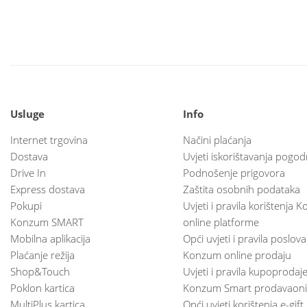
Usluge
Info
Internet trgovina
Načini plaćanja
Dostava
Uvjeti iskorištavanja pogod
Drive In
Podnošenje prigovora
Express dostava
Zaštita osobnih podataka
Pokupi
Uvjeti i pravila korištenja
Konzum SMART
online platforme
Mobilna aplikacija
Opći uvjeti i pravila poslov
Plaćanje režija
Konzum online prodaju
Shop&Touch
Uvjeti i pravila kupoprodaj
Poklon kartica
Konzum Smart prodavaoni
MultiPlus kartica
Opći uvjeti korištenja e-gift