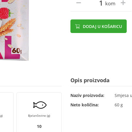
kom
DODAJ U KOŠARICU
Opis proizvoda
Naziv proizvoda:
Smjesa u
Neto količina:
60 g
g)
Bjelančevine (g)
10