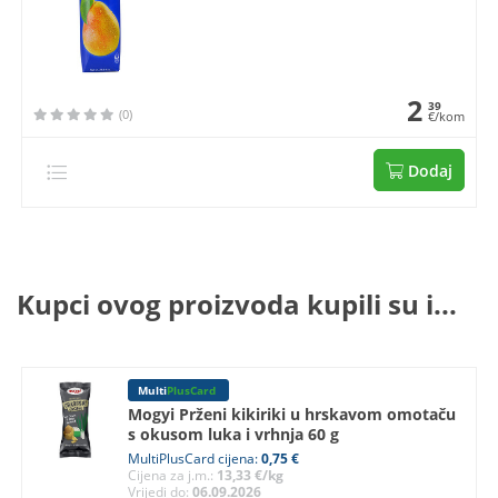
2
39
(0)
€/kom
Dodaj
Kupci ovog proizvoda kupili su i...
Multi
PlusCard
Mogyi Prženi kikiriki u hrskavom omotaču
s okusom luka i vrhnja 60 g
MultiPlusCard cijena:
0,75 €
Cijena za j.m.:
13,33 €/kg
Vrijedi do:
06.09.2026