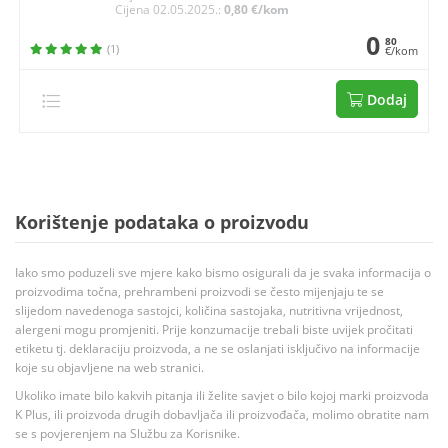
Cijena 02.05.2025.:
0,80 €/kom
0
80
(1)
€/kom
Dodaj
Korištenje podataka o proizvodu
Iako smo poduzeli sve mjere kako bismo osigurali da je svaka informacija o
proizvodima točna, prehrambeni proizvodi se često mijenjaju te se
slijedom navedenoga sastojci, količina sastojaka, nutritivna vrijednost,
alergeni mogu promjeniti. Prije konzumacije trebali biste uvijek pročitati
etiketu tj. deklaraciju proizvoda, a ne se oslanjati isključivo na informacije
koje su objavljene na web stranici.
Ukoliko imate bilo kakvih pitanja ili želite savjet o bilo kojoj marki proizvoda
K Plus, ili proizvoda drugih dobavljača ili proizvođača, molimo obratite nam
se s povjerenjem na Službu za Korisnike.