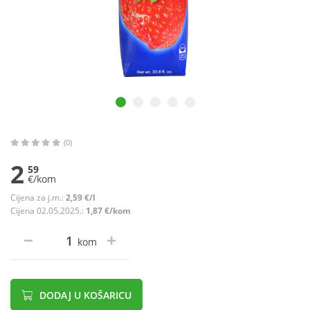
(0)
2
59
€/kom
Cijena za j.m.:
2,59 €/l
Cijena 02.05.2025.:
1,87 €/kom
kom
DODAJ U KOŠARICU