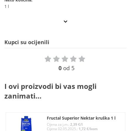
1 l
Kupci su ocijenili
0
od 5
I ovi proizvodi bi vas mogli
zanimati...
Fructal Superior Nektar kruška 1 l
Cijena za j.m.:
2,39 €/l
Cijena 02.05.2025.:
1,72 €/kom