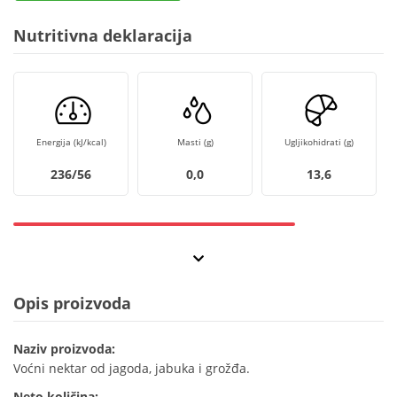
Nutritivna deklaracija
Energija (kJ/kcal)
Masti (g)
Ugljikohidrati (g)
236/56
0,0
13,6
Opis proizvoda
Naziv proizvoda:
Voćni nektar od jagoda, jabuka i grožđa.
Neto količina: