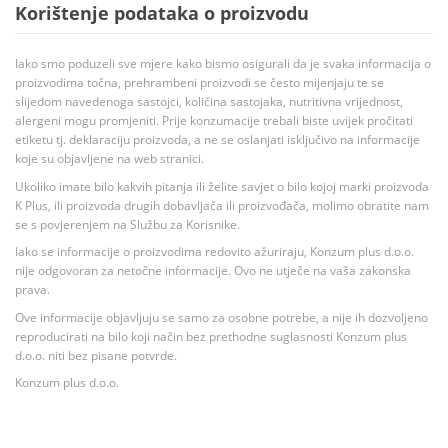
Korištenje podataka o proizvodu
Iako smo poduzeli sve mjere kako bismo osigurali da je svaka informacija o
proizvodima točna, prehrambeni proizvodi se često mijenjaju te se
slijedom navedenoga sastojci, količina sastojaka, nutritivna vrijednost,
alergeni mogu promjeniti. Prije konzumacije trebali biste uvijek pročitati
etiketu tj. deklaraciju proizvoda, a ne se oslanjati isključivo na informacije
koje su objavljene na web stranici.
Ukoliko imate bilo kakvih pitanja ili želite savjet o bilo kojoj marki proizvoda
K Plus, ili proizvoda drugih dobavljača ili proizvođača, molimo obratite nam
se s povjerenjem na Službu za Korisnike.
Iako se informacije o proizvodima redovito ažuriraju, Konzum plus d.o.o.
nije odgovoran za netočne informacije. Ovo ne utječe na vaša zakonska
prava.
Ove informacije objavljuju se samo za osobne potrebe, a nije ih dozvoljeno
reproducirati na bilo koji način bez prethodne suglasnosti Konzum plus
d.o.o. niti bez pisane potvrde.
Konzum plus d.o.o.