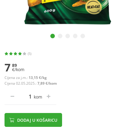
(5)
7
89
€/kom
Cijena za j.m.:
13,15 €/kg
Cijena 02.05.2025.:
7,89 €/kom
kom
DODAJ U KOŠARICU