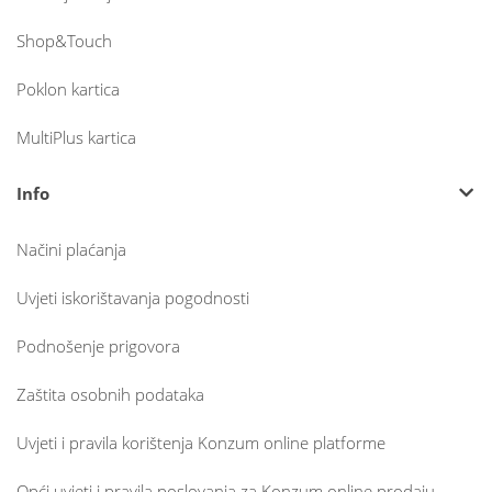
Shop&Touch
Poklon kartica
MultiPlus kartica
Info
Načini plaćanja
Uvjeti iskorištavanja pogodnosti
Podnošenje prigovora
Zaštita osobnih podataka
Uvjeti i pravila korištenja Konzum online platforme
Opći uvjeti i pravila poslovanja za Konzum online prodaju