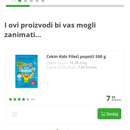
(1)
I ovi proizvodi bi vas mogli
zanimati...
Cekin Kids Pileći popsići 500 g
Cijena za j.m.:
15,38 €/kg
Cijena 02.05.2025.:
7,69 €/kom
7
69
(4)
€/kom
Dodaj