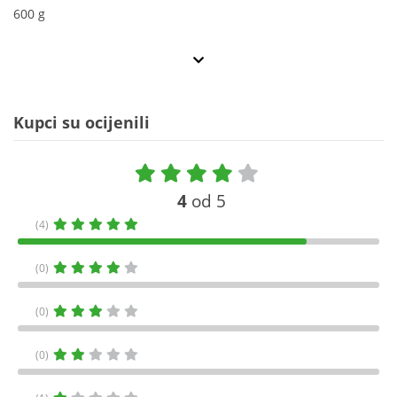
600 g
Kupci su ocijenili
4
od 5
(4)
(0)
(0)
(0)