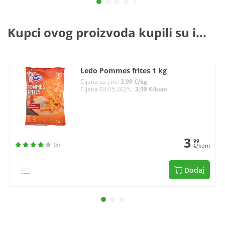
Kupci ovog proizvoda kupili su i...
Ledo Pommes frites 1 kg
Cijena za j.m.:
3,99 €/kg
Cijena 02.05.2025.:
3,99 €/kom
3
99
(5)
€/kom
Dodaj