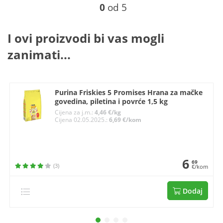
0
od 5
I ovi proizvodi bi vas mogli
zanimati...
Purina Friskies 5 Promises Hrana za mačke
govedina, piletina i povrće 1,5 kg
Cijena za j.m.:
4,46 €/kg
Cijena 02.05.2025.:
6,69 €/kom
6
69
(3)
€/kom
Dodaj