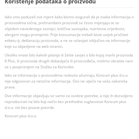
Korištenje podataka o proizvodu
Iako smo poduzeli sve mjere kako bismo osigurali da je svaka informacija o
proizvodima točna, prehrambeni proizvodi se često mijenjaju te se
slijedom navedenoga sastojci, količina sastojaka, nutritivna vrijednost,
alergeni mogu promjeniti. Prije konzumacije trebali biste uvijek pročitati
etiketu tj. deklaraciju proizvoda, a ne se oslanjati isključivo na informacije
koje su objavljene na web stranici.
Ukoliko imate bilo kakvih pitanja ili želite savjet o bilo kojoj marki proizvoda
K Plus, ili proizvoda drugih dobavljača ili proizvođača, molimo obratite nam
se s povjerenjem na Službu za Korisnike.
Iako se informacije o proizvodima redovito ažuriraju, Konzum plus d.o.o.
nije odgovoran za netočne informacije. Ovo ne utječe na vaša zakonska
prava.
Ove informacije objavljuju se samo za osobne potrebe, a nije ih dozvoljeno
reproducirati na bilo koji način bez prethodne suglasnosti Konzum plus
d.o.o. niti bez pisane potvrde.
Konzum plus d.o.o.