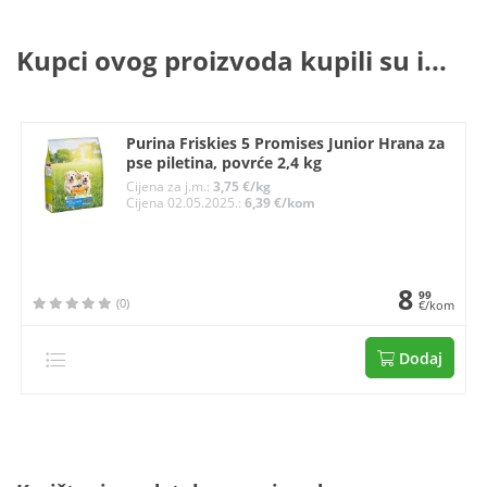
Kupci ovog proizvoda kupili su i...
Purina Friskies 5 Promises Junior Hrana za
pse piletina, povrće 2,4 kg
Cijena za j.m.:
3,75 €/kg
Cijena 02.05.2025.:
6,39 €/kom
8
99
(0)
€/kom
Dodaj