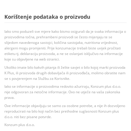
Korištenje podataka o proizvodu
Iako smo poduzeli sve mjere kako bismo osigurali da je svaka informacija o
proizvodima točna, prehrambeni proizvodi se često mijenjaju te se
slijedom navedenoga sastojci, količina sastojaka, nutritivna vrijednost,
alergeni mogu promjeniti. Prije konzumacije trebali biste uvijek pročitati
etiketu tj. deklaraciju proizvoda, a ne se oslanjati isključivo na informacije
koje su objavljene na web stranici.
Ukoliko imate bilo kakvih pitanja ili želite savjet o bilo kojoj marki proizvoda
K Plus, ili proizvoda drugih dobavljača ili proizvođača, molimo obratite nam
se s povjerenjem na Službu za Korisnike.
Iako se informacije o proizvodima redovito ažuriraju, Konzum plus d.o.o.
nije odgovoran za netočne informacije. Ovo ne utječe na vaša zakonska
prava.
Ove informacije objavljuju se samo za osobne potrebe, a nije ih dozvoljeno
reproducirati na bilo koji način bez prethodne suglasnosti Konzum plus
d.o.o. niti bez pisane potvrde.
Konzum plus d.o.o.