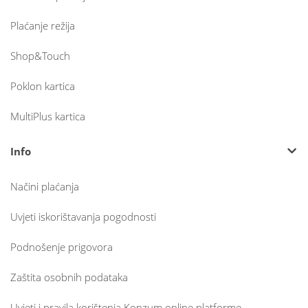
Plaćanje režija
Shop&Touch
Poklon kartica
MultiPlus kartica
Info
Načini plaćanja
Uvjeti iskorištavanja pogodnosti
Podnošenje prigovora
Zaštita osobnih podataka
Uvjeti i pravila korištenja Konzum online platforme