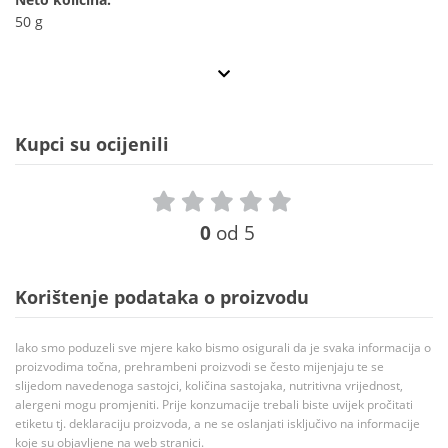
50 g
Kupci su ocijenili
0
od 5
Korištenje podataka o proizvodu
Iako smo poduzeli sve mjere kako bismo osigurali da je svaka informacija o
proizvodima točna, prehrambeni proizvodi se često mijenjaju te se
slijedom navedenoga sastojci, količina sastojaka, nutritivna vrijednost,
alergeni mogu promjeniti. Prije konzumacije trebali biste uvijek pročitati
etiketu tj. deklaraciju proizvoda, a ne se oslanjati isključivo na informacije
koje su objavljene na web stranici.