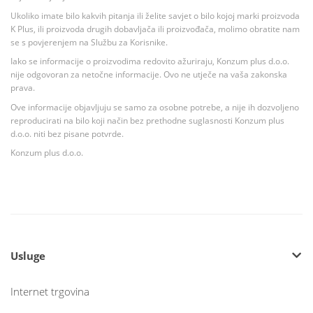
Ukoliko imate bilo kakvih pitanja ili želite savjet o bilo kojoj marki proizvoda
K Plus, ili proizvoda drugih dobavljača ili proizvođača, molimo obratite nam
se s povjerenjem na Službu za Korisnike.
Iako se informacije o proizvodima redovito ažuriraju, Konzum plus d.o.o.
nije odgovoran za netočne informacije. Ovo ne utječe na vaša zakonska
prava.
Ove informacije objavljuju se samo za osobne potrebe, a nije ih dozvoljeno
reproducirati na bilo koji način bez prethodne suglasnosti Konzum plus
d.o.o. niti bez pisane potvrde.
Konzum plus d.o.o.
Usluge
Internet trgovina