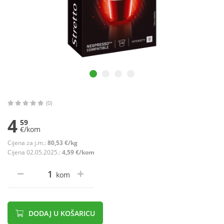
(0)
4
59
€/kom
Cijena za j.m.:
80,53 €/kg
Cijena 02.05.2025.:
4,59 €/kom
kom
DODAJ U KOŠARICU