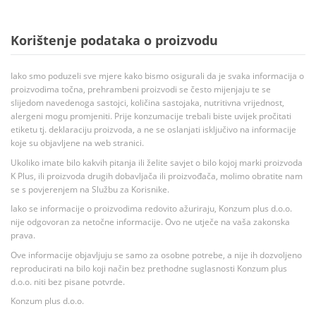
Korištenje podataka o proizvodu
Iako smo poduzeli sve mjere kako bismo osigurali da je svaka informacija o
proizvodima točna, prehrambeni proizvodi se često mijenjaju te se
slijedom navedenoga sastojci, količina sastojaka, nutritivna vrijednost,
alergeni mogu promjeniti. Prije konzumacije trebali biste uvijek pročitati
etiketu tj. deklaraciju proizvoda, a ne se oslanjati isključivo na informacije
koje su objavljene na web stranici.
Ukoliko imate bilo kakvih pitanja ili želite savjet o bilo kojoj marki proizvoda
K Plus, ili proizvoda drugih dobavljača ili proizvođača, molimo obratite nam
se s povjerenjem na Službu za Korisnike.
Iako se informacije o proizvodima redovito ažuriraju, Konzum plus d.o.o.
nije odgovoran za netočne informacije. Ovo ne utječe na vaša zakonska
prava.
Ove informacije objavljuju se samo za osobne potrebe, a nije ih dozvoljeno
reproducirati na bilo koji način bez prethodne suglasnosti Konzum plus
d.o.o. niti bez pisane potvrde.
Konzum plus d.o.o.