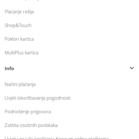
Plaćanje režija
Shop&Touch
Poklon kartica
MultiPlus kartica
Info
Načini plaćanja
Uvjeti iskorištavanja pogodnosti
Podnošenje prigovora
Zaštita osobnih podataka
Uvjeti i pravila korištenja Konzum online platforme