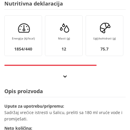
Nutritivna deklaracija
Energija (kJ/kcal)
Masti (g)
Ugljikohidrati (g)
1854/440
12
75.7
Opis proizvoda
Upute za upotrebu/pripremu:
Sadržaj vrećice istresti u šalicu, preliti sa 180 ml vruće vode i
promiješati.
Neto količina: