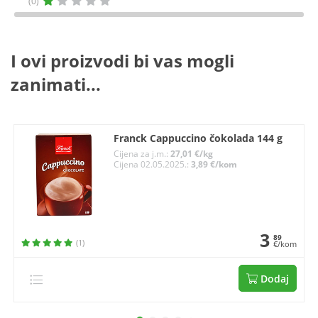
(0)
I ovi proizvodi bi vas mogli
zanimati...
Franck Cappuccino čokolada 144 g
Cijena za j.m.:
27,01 €/kg
Cijena 02.05.2025.:
3,89 €/kom
3
89
(1)
€/kom
Dodaj