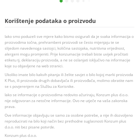
Korištenje podataka o proizvodu
Iako smo poduzeli sve mjere kako bismo osigurali da je svaka informacija o
proizvodima točna, prehrambeni proizvodi se često mijenjaju te se
slijedom navedenoga sastojci, količina sastojaka, nutritivna vrijednost,
alergeni mogu promjeniti. Prije konzumacije trebali biste uvijek pročitati
etiketu tj. deklaraciju proizvoda, a ne se oslanjati isključivo na informacije
koje su objavljene na web stranici.
Ukoliko imate bilo kakvih pitanja ili želite savjet o bilo kojoj marki proizvoda
K Plus, ili proizvoda drugih dobavljača ili proizvođača, molimo obratite nam
se s povjerenjem na Službu za Korisnike.
Iako se informacije o proizvodima redovito ažuriraju, Konzum plus d.o.o.
nije odgovoran za netočne informacije. Ovo ne utječe na vaša zakonska
prava.
Ove informacije objavljuju se samo za osobne potrebe, a nije ih dozvoljeno
reproducirati na bilo koji način bez prethodne suglasnosti Konzum plus
d.o.o. niti bez pisane potvrde.
Konzum plus d.o.o.