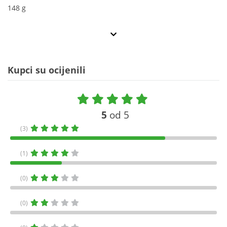
148 g
Kupci su ocijenili
5
od 5
(3)
(1)
(0)
(0)