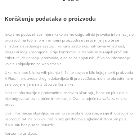
Korištenje podataka o proizvodu
Iako smo poduzeli sve mjere kako bismo osigurali da je svaka informacija o
proizvodima točna, prehrambeni proizvodi se često mijenjaju te se
slijedom navedenoga sastojci, količina sastojaka, nutritivna vrijednost,
alergeni mogu promjeniti. Prije konzumacije trebali biste uvijek pročitati
etiketu tj. deklaraciju proizvoda, a ne se oslanjati isključivo na informacije
koje su objavljene na web stranici.
Ukoliko imate bilo kakvih pitanja ili želite savjet o bilo kojoj marki proizvoda
K Plus, ili proizvoda drugih dobavljača ili proizvođača, molimo obratite nam
se s povjerenjem na Službu za Korisnike.
Iako se informacije o proizvodima redovito ažuriraju, Konzum plus d.o.o.
nije odgovoran za netočne informacije. Ovo ne utječe na vaša zakonska
prava.
Ove informacije objavljuju se samo za osobne potrebe, a nije ih dozvoljeno
reproducirati na bilo koji način bez prethodne suglasnosti Konzum plus
d.o.o. niti bez pisane potvrde.
Konzum plus d.o.o.