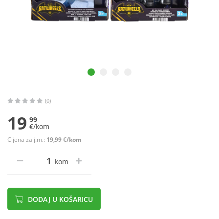
(0)
19
99
€/kom
Cijena za j.m.:
19,99 €/kom
kom
DODAJ U KOŠARICU