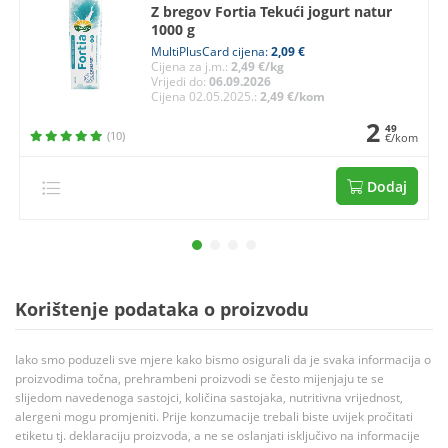
Z bregov Fortia Tekući jogurt natur
1000 g
MultiPlusCard cijena:
2,09 €
Cijena za j.m.:
2,49 €/kg
Vrijedi do:
06.09.2026
Cijena 02.05.2025.:
2,49 €/kom
2
49
(10)
€/kom
Dodaj
Korištenje podataka o proizvodu
Iako smo poduzeli sve mjere kako bismo osigurali da je svaka informacija o
proizvodima točna, prehrambeni proizvodi se često mijenjaju te se
slijedom navedenoga sastojci, količina sastojaka, nutritivna vrijednost,
alergeni mogu promjeniti. Prije konzumacije trebali biste uvijek pročitati
etiketu tj. deklaraciju proizvoda, a ne se oslanjati isključivo na informacije