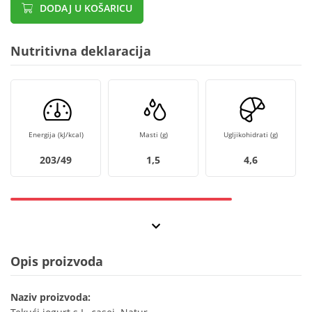
DODAJ U KOŠARICU
Nutritivna deklaracija
Energija (kJ/kcal)
Masti (g)
Ugljikohidrati (g)
203/49
1,5
4,6
Opis proizvoda
Naziv proizvoda: