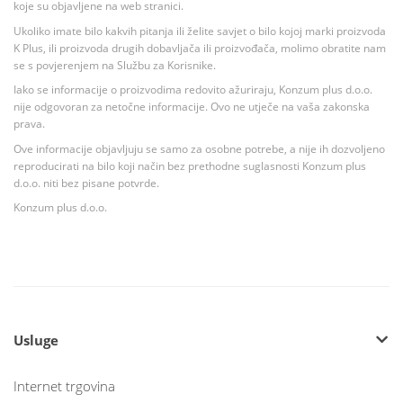
koje su objavljene na web stranici.
Ukoliko imate bilo kakvih pitanja ili želite savjet o bilo kojoj marki proizvoda
K Plus, ili proizvoda drugih dobavljača ili proizvođača, molimo obratite nam
se s povjerenjem na Službu za Korisnike.
Iako se informacije o proizvodima redovito ažuriraju, Konzum plus d.o.o.
nije odgovoran za netočne informacije. Ovo ne utječe na vaša zakonska
prava.
Ove informacije objavljuju se samo za osobne potrebe, a nije ih dozvoljeno
reproducirati na bilo koji način bez prethodne suglasnosti Konzum plus
d.o.o. niti bez pisane potvrde.
Konzum plus d.o.o.
Usluge
Internet trgovina