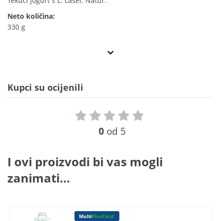
Tekući jogurt s L. casei. Natur.
Neto količina:
330 g
Kupci su ocijenili
0
od 5
I ovi proizvodi bi vas mogli
zanimati...
Multi
PlusCard