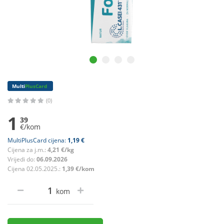
Multi
PlusCard
(0)
1
39
€/kom
MultiPlusCard cijena:
1,19 €
Cijena za j.m.:
4,21 €/kg
Vrijedi do:
06.09.2026
Cijena 02.05.2025.:
1,39 €/kom
kom