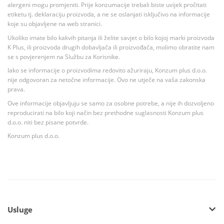
alergeni mogu promjeniti. Prije konzumacije trebali biste uvijek pročitati
etiketu tj. deklaraciju proizvoda, a ne se oslanjati isključivo na informacije
koje su objavljene na web stranici.
Ukoliko imate bilo kakvih pitanja ili želite savjet o bilo kojoj marki proizvoda
K Plus, ili proizvoda drugih dobavljača ili proizvođača, molimo obratite nam
se s povjerenjem na Službu za Korisnike.
Iako se informacije o proizvodima redovito ažuriraju, Konzum plus d.o.o.
nije odgovoran za netočne informacije. Ovo ne utječe na vaša zakonska
prava.
Ove informacije objavljuju se samo za osobne potrebe, a nije ih dozvoljeno
reproducirati na bilo koji način bez prethodne suglasnosti Konzum plus
d.o.o. niti bez pisane potvrde.
Konzum plus d.o.o.
Usluge