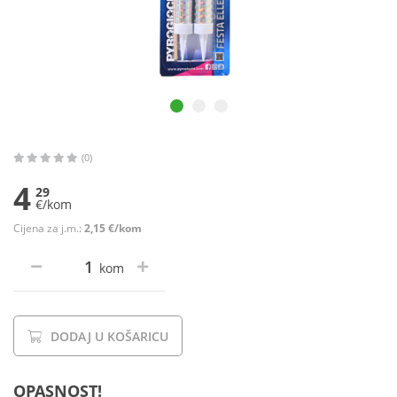
(0)
4
29
€/kom
Cijena za j.m.:
2,15 €/kom
kom
DODAJ U KOŠARICU
OPASNOST!