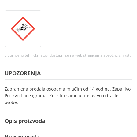
Sigurnosno tehnicki listovi dostupni su na web stranicama apsot.hzjz.hr/stl/
UPOZORENJA
Zabranjena prodaja osobama mlađim od 14 godina. Zapaljivo.
Proizvod nije igračka. Koristiti samo u prisustvu odrasle
osobe.
Opis proizvoda
Naziv proizvoda: