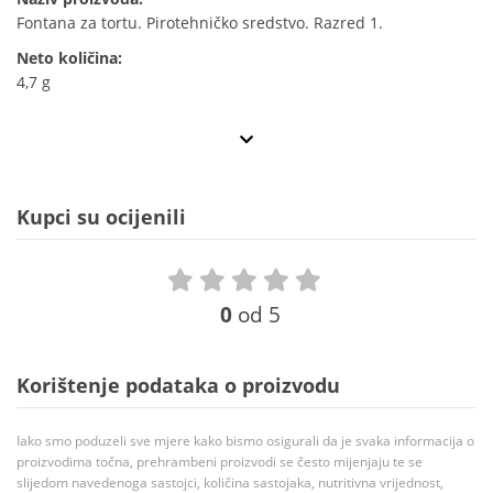
Fontana za tortu. Pirotehničko sredstvo. Razred 1.
Neto količina:
4,7 g
Kupci su ocijenili
0
od 5
Korištenje podataka o proizvodu
Iako smo poduzeli sve mjere kako bismo osigurali da je svaka informacija o
proizvodima točna, prehrambeni proizvodi se često mijenjaju te se
slijedom navedenoga sastojci, količina sastojaka, nutritivna vrijednost,