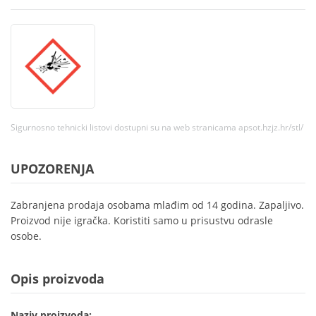
Sigurnosno tehnicki listovi dostupni su na web stranicama apsot.hzjz.hr/stl/
UPOZORENJA
Zabranjena prodaja osobama mlađim od 14 godina. Zapaljivo.
Proizvod nije igračka. Koristiti samo u prisustvu odrasle
osobe.
Opis proizvoda
Naziv proizvoda: