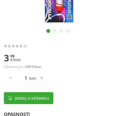
(0)
3
99
€/kom
Cijena za j.m.:
3,99 €/kom
kom
DODAJ U KOŠARICU
OPASNOST!