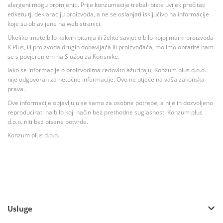
alergeni mogu promjeniti. Prije konzumacije trebali biste uvijek pročitati
etiketu tj. deklaraciju proizvoda, a ne se oslanjati isključivo na informacije
koje su objavljene na web stranici.
Ukoliko imate bilo kakvih pitanja ili želite savjet o bilo kojoj marki proizvoda
K Plus, ili proizvoda drugih dobavljača ili proizvođača, molimo obratite nam
se s povjerenjem na Službu za Korisnike.
Iako se informacije o proizvodima redovito ažuriraju, Konzum plus d.o.o.
nije odgovoran za netočne informacije. Ovo ne utječe na vaša zakonska
prava.
Ove informacije objavljuju se samo za osobne potrebe, a nije ih dozvoljeno
reproducirati na bilo koji način bez prethodne suglasnosti Konzum plus
d.o.o. niti bez pisane potvrde.
Konzum plus d.o.o.
Usluge