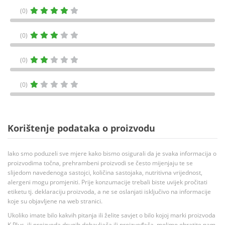
(0)
(0)
(0)
(0)
Korištenje podataka o proizvodu
Iako smo poduzeli sve mjere kako bismo osigurali da je svaka informacija o
proizvodima točna, prehrambeni proizvodi se često mijenjaju te se
slijedom navedenoga sastojci, količina sastojaka, nutritivna vrijednost,
alergeni mogu promjeniti. Prije konzumacije trebali biste uvijek pročitati
etiketu tj. deklaraciju proizvoda, a ne se oslanjati isključivo na informacije
koje su objavljene na web stranici.
Ukoliko imate bilo kakvih pitanja ili želite savjet o bilo kojoj marki proizvoda
K Plus, ili proizvoda drugih dobavljača ili proizvođača, molimo obratite nam