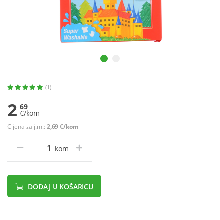
(1)
2
69
€/kom
Cijena za j.m.:
2,69 €/kom
kom
DODAJ U KOŠARICU