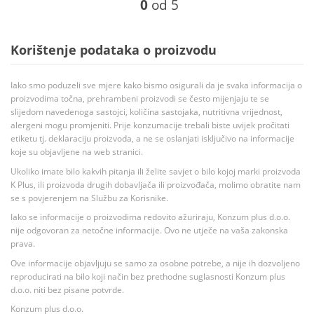
0
od 5
Korištenje podataka o proizvodu
Iako smo poduzeli sve mjere kako bismo osigurali da je svaka informacija o
proizvodima točna, prehrambeni proizvodi se često mijenjaju te se
slijedom navedenoga sastojci, količina sastojaka, nutritivna vrijednost,
alergeni mogu promjeniti. Prije konzumacije trebali biste uvijek pročitati
etiketu tj. deklaraciju proizvoda, a ne se oslanjati isključivo na informacije
koje su objavljene na web stranici.
Ukoliko imate bilo kakvih pitanja ili želite savjet o bilo kojoj marki proizvoda
K Plus, ili proizvoda drugih dobavljača ili proizvođača, molimo obratite nam
se s povjerenjem na Službu za Korisnike.
Iako se informacije o proizvodima redovito ažuriraju, Konzum plus d.o.o.
nije odgovoran za netočne informacije. Ovo ne utječe na vaša zakonska
prava.
Ove informacije objavljuju se samo za osobne potrebe, a nije ih dozvoljeno
reproducirati na bilo koji način bez prethodne suglasnosti Konzum plus
d.o.o. niti bez pisane potvrde.
Konzum plus d.o.o.