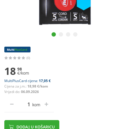
Multi
PlusCard
(0)
18
98
€/kom
MultiPlusCard cijena:
17,05 €
Cijena za j.m.:
18,98 €/kom
Vrijedi do:
06.09.2026
kom
DODAJ U KOŠARICU