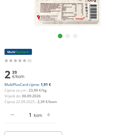
Multi
PlusCard
(0)
2
39
€/kom
MultiPlusCard cijena:
1,91 €
Cijena za j.m.:
23,90 €/kg
Vrijedi do:
06.09.2026
Cijena 22.09.2025.:
2,39 €/kom
kom