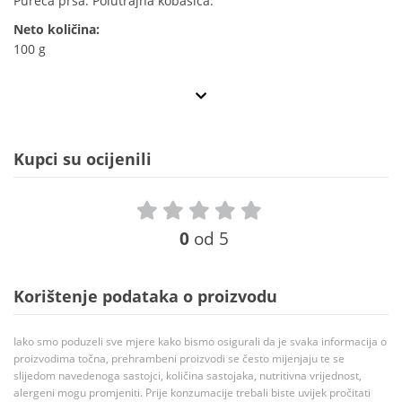
Pureća prsa. Polutrajna kobasica.
Neto količina:
100 g
Kupci su ocijenili
0
od 5
Korištenje podataka o proizvodu
Iako smo poduzeli sve mjere kako bismo osigurali da je svaka informacija o
proizvodima točna, prehrambeni proizvodi se često mijenjaju te se
slijedom navedenoga sastojci, količina sastojaka, nutritivna vrijednost,
alergeni mogu promjeniti. Prije konzumacije trebali biste uvijek pročitati