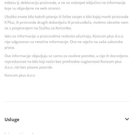
etiketu tj. deklaraciju proizvoda, a ne se oslanjati isključivo na informacije
koje su objavljene na web stranici.
Ukoliko imate bilo kakvih pitanja ili želite savjet o bilo kojoj marki proizvoda
K Plus, ili proizvoda drugih dobavljača ili proizvođača, molimo obratite nam
se s povjerenjem na Službu za Korisnike.
Iako se informacije o proizvodima redovito ažuriraju, Konzum plus d.o.o.
nije odgovoran za netočne informacije. Ovo ne utječe na vaša zakonska
prava.
Ove informacije objavljuju se samo za osobne potrebe, a nije ih dozvoljeno
reproducirati na bilo koji način bez prethodne suglasnosti Konzum plus
d.o.o. niti bez pisane potvrde.
Konzum plus d.o.o.
Usluge