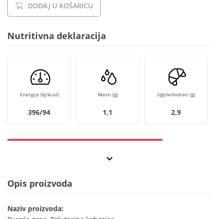
DODAJ U KOŠARICU
Nutritivna deklaracija
Energija (kJ/kcal)
Masti (g)
Ugljikohidrati (g)
396/94
1,1
2,9
Opis proizvoda
Naziv proizvoda: