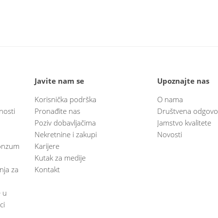
Javite nam se
Upoznajte nas
Korisnička podrška
O nama
nosti
Pronađite nas
Društvena odgovo
Poziv dobavljačima
Jamstvo kvalitete
Nekretnine i zakupi
Novosti
 Konzum
Karijere
Kutak za medije
anja za
Kontakt
e u
ci