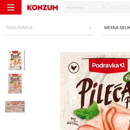
Asortiman
Podravka Fit&Fina Pileća prsa narezak 100 g
NASLOVNICA
MESNA DELI