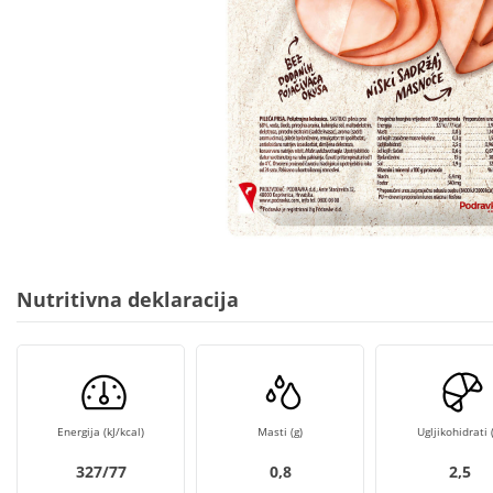
Nutritivna deklaracija
Energija (kJ/kcal)
Masti (g)
Ugljikohidrati (
327/77
0,8
2,5