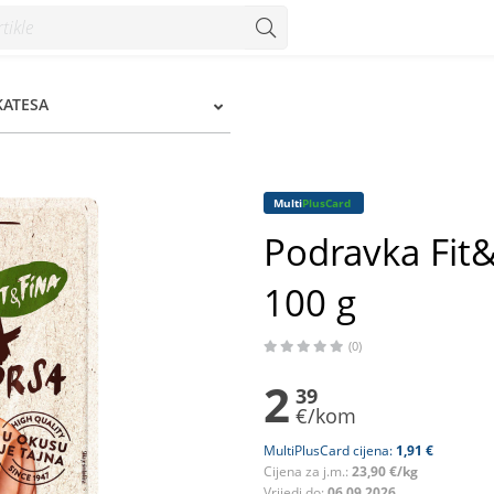
 - Konzum
KATESA
Multi
PlusCard
Podravka Fit&
100 g
(0)
2
39
€/kom
MultiPlusCard cijena:
1,91 €
Cijena za j.m.:
23,90 €/kg
Vrijedi do:
06.09.2026