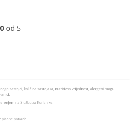
0
od 5
ga sastojci, količina sastojaka, nutritivna vrijednost, alergeni mogu
ranici.
ovjerenjem na Službu za Korisnike.
z pisane potvrde.