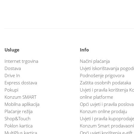
Usluge
Info
Internet trgovina
Načini plaćanja
Dostava
Uvjeti iskorištavanja pogod
Drive In
Podnošenje prigovora
Express dostava
Zaštita osobnih podataka
Pokupi
Uvjeti i pravila korištenja
Konzum SMART
online platforme
Mobilna aplikacija
Opći uvjeti i pravila poslov
Plaćanje režija
Konzum online prodaju
Shop&Touch
Uvjeti i pravila kupoprodaj
Poklon kartica
Konzum Smart prodavaoni
MultiPlus kartica
Opći uvjeti korištenja e-gift