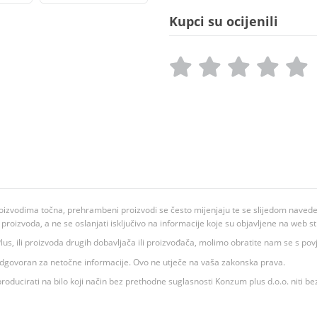
Kupci su ocijenili
oizvodima točna, prehrambeni proizvodi se često mijenjaju te se slijedom navedeno
ju proizvoda, a ne se oslanjati isključivo na informacije koje su objavljene na web st
 K Plus, ili proizvoda drugih dobavljača ili proizvođača, molimo obratite nam se s p
 odgovoran za netočne informacije. Ovo ne utječe na vaša zakonska prava.
roducirati na bilo koji način bez prethodne suglasnosti Konzum plus d.o.o. niti be