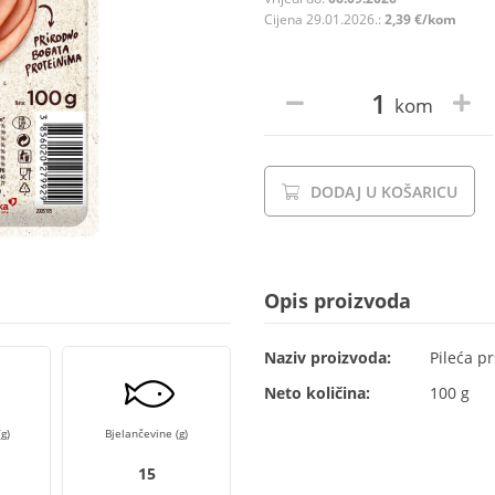
Cijena 29.01.2026.:
2,39 €/kom
kom
DODAJ U KOŠARICU
Opis proizvoda
Naziv proizvoda:
Pileća pr
Neto količina:
100 g
g)
Bjelančevine (g)
15