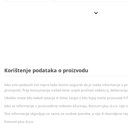
Korištenje podataka o proizvodu
Iako smo poduzeli sve mjere kako bismo osigurali da je svaka informacija o pr
promjeniti. Prije konzumacije trebali biste uvijek pročitati etiketu tj. deklaraci
Ukoliko imate bilo kakvih pitanja ili želite savjet o bilo kojoj marki proizvoda
Iako se informacije o proizvodima redovito ažuriraju, Konzum plus d.o.o. nije
Ove informacije objavljuju se samo za osobne potrebe, a nije ih dozvoljeno rep
Konzum plus d.o.o.