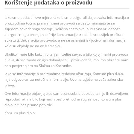
Korištenje podataka o proizvodu
Iako smo poduzeli sve mjere kako bismo osigurali da je svaka informacija o
proizvodima točna, prehrambeni proizvodi se često mijenjaju te se
slijedom navedenoga sastojci, količina sastojaka, nutritivna vrijednost,
alergeni mogu promjeniti. Prije konzumacije trebali biste uvijek pročitati
etiketu tj. deklaraciju proizvoda, a ne se oslanjati isključivo na informacije
koje su objavljene na web stranici.
Ukoliko imate bilo kakvih pitanja ili želite savjet o bilo kojoj marki proizvoda
K Plus, ili proizvoda drugih dobavljača ili proizvođača, molimo obratite nam
se s povjerenjem na Službu za Korisnike.
Iako se informacije o proizvodima redovito ažuriraju, Konzum plus d.o.o.
nije odgovoran za netočne informacije. Ovo ne utječe na vaša zakonska
prava.
Ove informacije objavljuju se samo za osobne potrebe, a nije ih dozvoljeno
reproducirati na bilo koji način bez prethodne suglasnosti Konzum plus
d.o.o. niti bez pisane potvrde.
Konzum plus d.o.o.