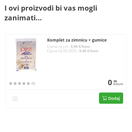
I ovi proizvodi bi vas mogli
zanimati...
Komplet za zimnicu + gumice
Cijena za j.m.:
0,46 €/kom
Cijena 02.05.2025.:
0,46 €/kom
0
46
(0)
€/kom
Dodaj