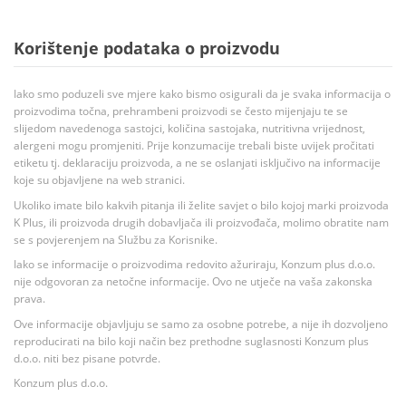
Korištenje podataka o proizvodu
Iako smo poduzeli sve mjere kako bismo osigurali da je svaka informacija o
proizvodima točna, prehrambeni proizvodi se često mijenjaju te se
slijedom navedenoga sastojci, količina sastojaka, nutritivna vrijednost,
alergeni mogu promjeniti. Prije konzumacije trebali biste uvijek pročitati
etiketu tj. deklaraciju proizvoda, a ne se oslanjati isključivo na informacije
koje su objavljene na web stranici.
Ukoliko imate bilo kakvih pitanja ili želite savjet o bilo kojoj marki proizvoda
K Plus, ili proizvoda drugih dobavljača ili proizvođača, molimo obratite nam
se s povjerenjem na Službu za Korisnike.
Iako se informacije o proizvodima redovito ažuriraju, Konzum plus d.o.o.
nije odgovoran za netočne informacije. Ovo ne utječe na vaša zakonska
prava.
Ove informacije objavljuju se samo za osobne potrebe, a nije ih dozvoljeno
reproducirati na bilo koji način bez prethodne suglasnosti Konzum plus
d.o.o. niti bez pisane potvrde.
Konzum plus d.o.o.