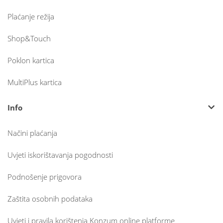
Plaćanje režija
Shop&Touch
Poklon kartica
MultiPlus kartica
Info
Načini plaćanja
Uvjeti iskorištavanja pogodnosti
Podnošenje prigovora
Zaštita osobnih podataka
Uvjeti i pravila korištenja Konzum online platforme