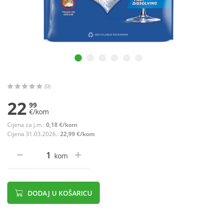
(0)
22
99
€/kom
Cijena za j.m.:
0,18 €/kom
Cijena 31.03.2026.:
22,99 €/kom
kom
DODAJ U KOŠARICU