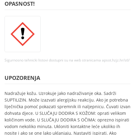
OPASNOST!
Sigurnosno tehnicki listovi dostupni su na web stranicama apsot.hzjz.hr/stl/
UPOZORENJA
Nadražuje kožu. Uzrokuje jako nadraživanje oka. Sadrži
SUPTILIZIN. Može izazvati alergijsku reakciju. Ako je potrebna
liječnička pomoć pokazati spremnik ili naljepnicu. Čuvati izvan
dohvata djece. U SLUČAJU DODIRA S KOŽOM: oprati velikom
količinom vode. U SLUČAJU DODIRA S OČIMA: oprezno ispirati
vodom nekoliko minuta. Ukloniti kontaktne leće ukoliko ih
nosite i ako se one lako uklanjaju. Nastaviti ispirati. Ako