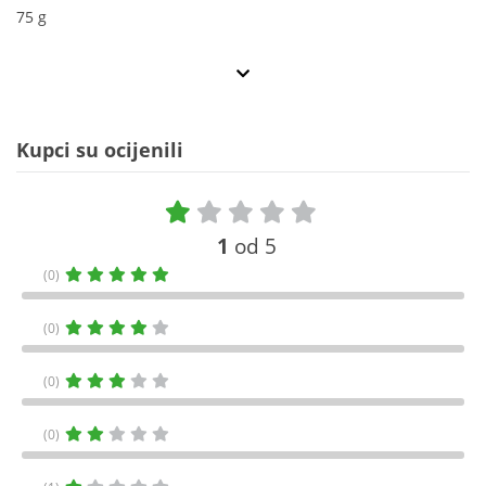
75 g
Kupci su ocijenili
1
od 5
(0)
(0)
(0)
(0)