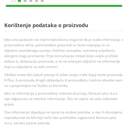
(1)
Korištenje podataka o proizvodu
Iako smo poduzeli sve mjere kako bismo osigurali da je svaka informacija o
proizvodima točna, prehrambeni proizvodi se često mijenjaju te se
slijedom navedenoga sastojci, količina sastojaka, nutritivna vrijednost,
alergeni mogu promjeniti. Prije konzumacije trebali biste uvijek pročitati
etiketu tj. deklaraciju proizvoda, a ne se oslanjati isključivo na informacije
koje su objavljene na web stranici.
Ukoliko imate bilo kakvih pitanja ili želite savjet o bilo kojoj marki proizvoda
K Plus, ili proizvoda drugih dobavljača ili proizvođača, molimo obratite nam
se s povjerenjem na Službu za Korisnike.
Iako se informacije o proizvodima redovito ažuriraju, Konzum plus d.o.o.
nije odgovoran za netočne informacije. Ovo ne utječe na vaša zakonska
prava.
Ove informacije objavljuju se samo za osobne potrebe, a nije ih dozvoljeno
reproducirati na bilo koji način bez prethodne suglasnosti Konzum plus
d.o.o. niti bez pisane potvrde.