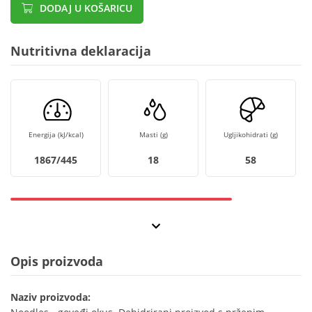
DODAJ U KOŠARICU
Nutritivna deklaracija
Energija (kJ/kcal)
Masti (g)
Ugljikohidrati (g)
1867/445
18
58
Opis proizvoda
Naziv proizvoda: