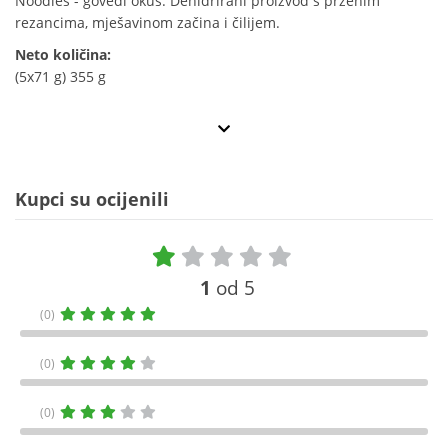
Noodles - goveđi okus. Dehidrirani proizvod s prženim
rezancima, mješavinom začina i čilijem.
Neto količina:
(5x71 g) 355 g
Kupci su ocijenili
1
od 5
(0)
(0)
(0)