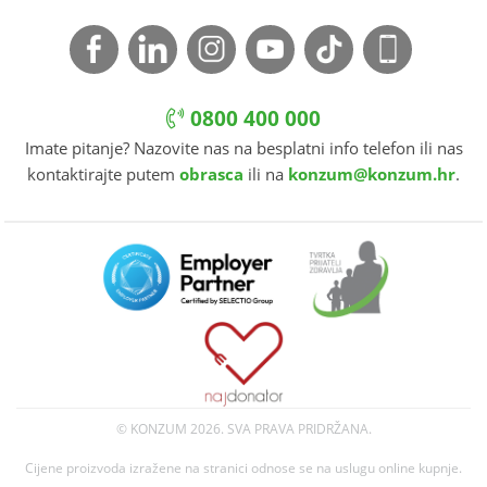
0800 400 000
Imate pitanje? Nazovite nas na besplatni info telefon ili nas
kontaktirajte putem
obrasca
ili na
konzum@konzum.hr
.
© KONZUM
2026. SVA PRAVA PRIDRŽANA.
Cijene proizvoda izražene na stranici odnose se na uslugu online kupnje.