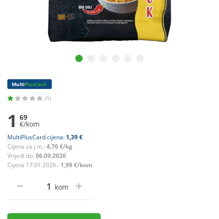
Multi
PlusCard
(1)
1
69
€/kom
MultiPlusCard cijena:
1,39 €
Cijena za j.m.:
4,76 €/kg
Vrijedi do:
06.09.2026
Cijena 17.01.2026.:
1,99 €/kom
kom