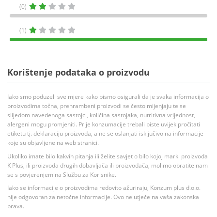
(0)
(1)
Korištenje podataka o proizvodu
Iako smo poduzeli sve mjere kako bismo osigurali da je svaka informacija o
proizvodima točna, prehrambeni proizvodi se često mijenjaju te se
slijedom navedenoga sastojci, količina sastojaka, nutritivna vrijednost,
alergeni mogu promjeniti. Prije konzumacije trebali biste uvijek pročitati
etiketu tj. deklaraciju proizvoda, a ne se oslanjati isključivo na informacije
koje su objavljene na web stranici.
Ukoliko imate bilo kakvih pitanja ili želite savjet o bilo kojoj marki proizvoda
K Plus, ili proizvoda drugih dobavljača ili proizvođača, molimo obratite nam
se s povjerenjem na Službu za Korisnike.
Iako se informacije o proizvodima redovito ažuriraju, Konzum plus d.o.o.
nije odgovoran za netočne informacije. Ovo ne utječe na vaša zakonska
prava.