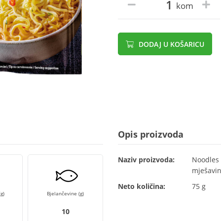
kom
DODAJ U KOŠARICU
Opis proizvoda
Naziv proizvoda:
Noodles 
mješavin
Neto količina:
75 g
g)
Bjelančevine (g)
10