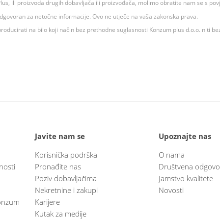
 K Plus, ili proizvoda drugih dobavljača ili proizvođača, molimo obratite nam se s p
 odgovoran za netočne informacije. Ovo ne utječe na vaša zakonska prava.
roducirati na bilo koji način bez prethodne suglasnosti Konzum plus d.o.o. niti be
Javite nam se
Upoznajte nas
Korisnička podrška
O nama
nosti
Pronađite nas
Društvena odgovo
Poziv dobavljačima
Jamstvo kvalitete
Nekretnine i zakupi
Novosti
 Konzum
Karijere
Kutak za medije