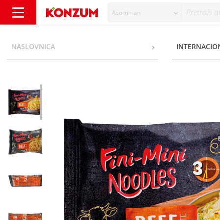
Asortiman
Fini-Mini Noodles goveđi okus 75 g - Konzum
NASLOVNICA
INTERNACIO