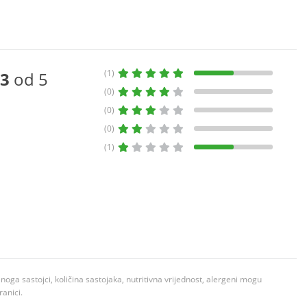
(1)
3
od 5
(0)
(0)
(0)
(1)
ga sastojci, količina sastojaka, nutritivna vrijednost, alergeni mogu
ranici.