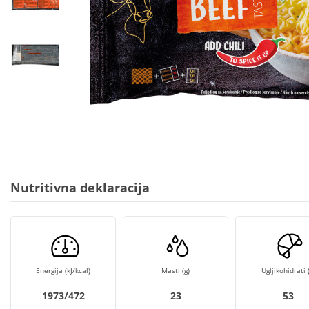
Nutritivna deklaracija
Energija (kJ/kcal)
Masti (g)
Ugljikohidrati (
1973/472
23
53