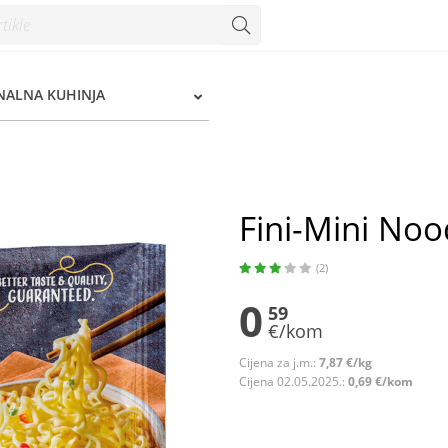
NALNA KUHINJA
Fini-Mini Noo
(2)
0
59
€/kom
Cijena za j.m.:
7,87 €/kg
Cijena 02.05.2025.:
0,69 €/kom