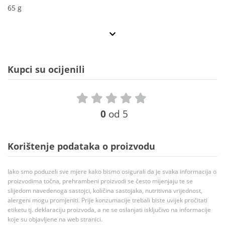
65 g
Kupci su ocijenili
0
od 5
Korištenje podataka o proizvodu
Iako smo poduzeli sve mjere kako bismo osigurali da je svaka informacija o
proizvodima točna, prehrambeni proizvodi se često mijenjaju te se
slijedom navedenoga sastojci, količina sastojaka, nutritivna vrijednost,
alergeni mogu promjeniti. Prije konzumacije trebali biste uvijek pročitati
etiketu tj. deklaraciju proizvoda, a ne se oslanjati isključivo na informacije
koje su objavljene na web stranici.