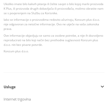
Ukoliko imate bilo kakvih pitanja ili želite savjet o bilo kojoj marki proizvoda
K Plus, ili proizvoda drugih dobavljača ili proizvođača, molimo obratite nam
se s povjerenjem na Službu za Korisnike.
Iako se informacije o proizvodima redovito ažuriraju, Konzum plus d.o.o.
nije odgovoran za netočne informacije. Ovo ne utječe na vaša zakonska
prava.
Ove informacije objavljuju se samo za osobne potrebe, a nije ih dozvoljeno
reproducirati na bilo koji način bez prethodne suglasnosti Konzum plus
d.o.o. niti bez pisane potvrde.
Konzum plus d.o.o.
Usluge
Internet trgovina