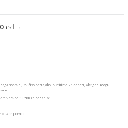
0
od 5
ga sastojci, količina sastojaka, nutritivna vrijednost, alergeni mogu
ranici.
ovjerenjem na Službu za Korisnike.
z pisane potvrde.