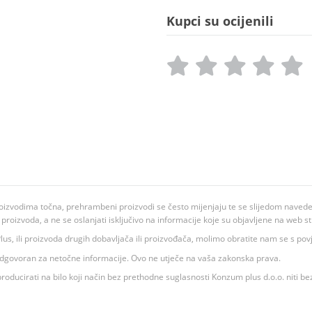
Kupci su ocijenili
oizvodima točna, prehrambeni proizvodi se često mijenjaju te se slijedom navedeno
ju proizvoda, a ne se oslanjati isključivo na informacije koje su objavljene na web st
 K Plus, ili proizvoda drugih dobavljača ili proizvođača, molimo obratite nam se s p
 odgovoran za netočne informacije. Ovo ne utječe na vaša zakonska prava.
roducirati na bilo koji način bez prethodne suglasnosti Konzum plus d.o.o. niti be