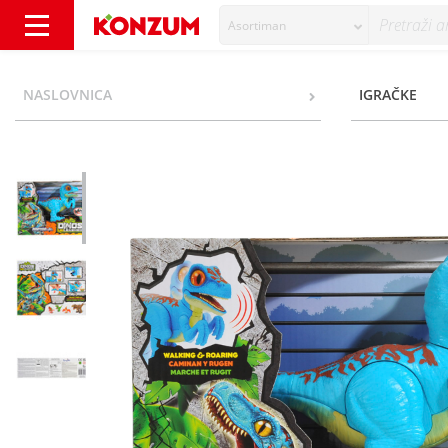
Asortiman
Funville Dinos Unleashed Raptor Jr. igračka 
NASLOVNICA
IGRAČKE