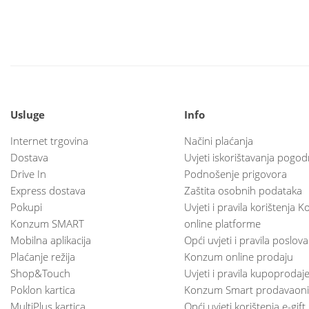
Usluge
Info
Internet trgovina
Načini plaćanja
Dostava
Uvjeti iskorištavanja pogod
Drive In
Podnošenje prigovora
Express dostava
Zaštita osobnih podataka
Pokupi
Uvjeti i pravila korištenja
Konzum SMART
online platforme
Mobilna aplikacija
Opći uvjeti i pravila poslov
Plaćanje režija
Konzum online prodaju
Shop&Touch
Uvjeti i pravila kupoprodaj
Poklon kartica
Konzum Smart prodavaoni
MultiPlus kartica
Opći uvjeti korištenja e-gift