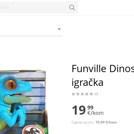
- Konzum
Funville Dino
igračka
(0)
19
99
€/kom
Cijena za j.m.:
19,99 €/kom