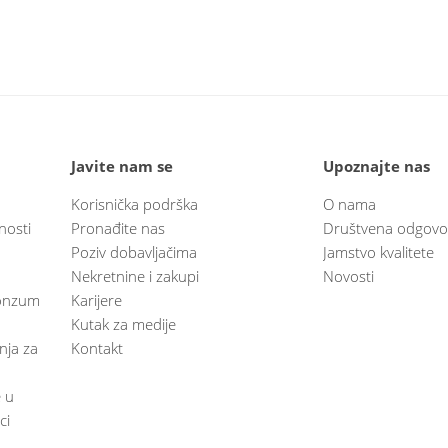
Javite nam se
Upoznajte nas
Korisnička podrška
O nama
nosti
Pronađite nas
Društvena odgovo
Poziv dobavljačima
Jamstvo kvalitete
Nekretnine i zakupi
Novosti
 Konzum
Karijere
Kutak za medije
anja za
Kontakt
e u
ci