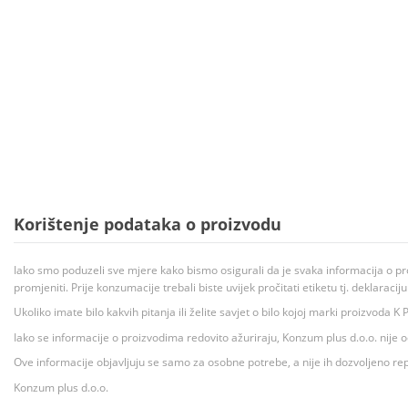
Korištenje podataka o proizvodu
Iako smo poduzeli sve mjere kako bismo osigurali da je svaka informacija o pr
promjeniti. Prije konzumacije trebali biste uvijek pročitati etiketu tj. deklaraci
Ukoliko imate bilo kakvih pitanja ili želite savjet o bilo kojoj marki proizvoda
Iako se informacije o proizvodima redovito ažuriraju, Konzum plus d.o.o. nije
Ove informacije objavljuju se samo za osobne potrebe, a nije ih dozvoljeno rep
Konzum plus d.o.o.