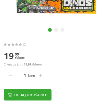
(0)
19
99
€/kom
Cijena za j.m.:
19,99 €/kom
kom
DODAJ U KOŠARICU