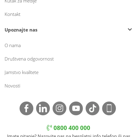
Kutak za medije
Kontakt
Upoznajte nas
O nama
Društvena odgovornost
Jamstvo kvalitete
Novosti
0800 400 000
Imate pitanje? Nazovite nas na besplatni info telefon ili nas