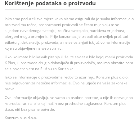
Korištenje podataka o proizvodu
Iako smo poduzeli sve mjere kako bismo osigurali da je svaka informacija o
proizvodima točna, prehrambeni proizvodi se često mijenjaju te se
slijedom navedenoga sastojci, količina sastojaka, nutritivna vrijednost,
alergeni mogu promjeniti. Prije konzumacije trebali biste uvijek pročitati
etiketu tj. deklaraciju proizvoda, a ne se oslanjati isključivo na informacije
koje su objavljene na web stranici.
Ukoliko imate bilo kakvih pitanja ili želite savjet o bilo kojoj marki proizvoda
K Plus, ili proizvoda drugih dobavljača ili proizvođača, molimo obratite nam
se s povjerenjem na Službu za Korisnike.
Iako se informacije o proizvodima redovito ažuriraju, Konzum plus d.o.o.
nije odgovoran za netočne informacije. Ovo ne utječe na vaša zakonska
prava.
Ove informacije objavljuju se samo za osobne potrebe, a nije ih dozvoljeno
reproducirati na bilo koji način bez prethodne suglasnosti Konzum plus
d.o.o. niti bez pisane potvrde.
Konzum plus d.o.o.