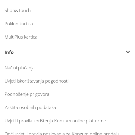
Shop&Touch
Poklon kartica
MultiPlus kartica
Info
Načini plaćanja
Uvjeti iskorištavanja pogodnosti
Podnošenje prigovora
Zaštita osobnih podataka
Uvjeti i pravila korištenja Konzum online platforme
Opći uvjeti i pravila poslovanja za Konzum online prodaju