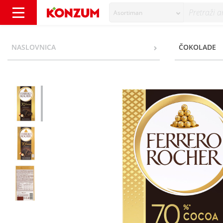
Asortiman
Ferrero Rocher Čokolada hazelnut 70% kakao
NASLOVNICA
ČOKOLADE