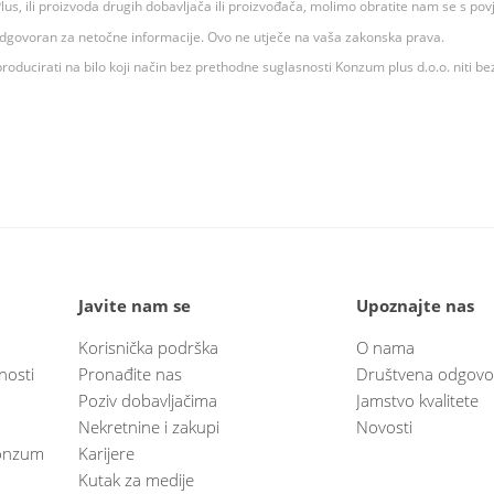
 K Plus, ili proizvoda drugih dobavljača ili proizvođača, molimo obratite nam se s p
 odgovoran za netočne informacije. Ovo ne utječe na vaša zakonska prava.
roducirati na bilo koji način bez prethodne suglasnosti Konzum plus d.o.o. niti be
Javite nam se
Upoznajte nas
Korisnička podrška
O nama
nosti
Pronađite nas
Društvena odgovo
Poziv dobavljačima
Jamstvo kvalitete
Nekretnine i zakupi
Novosti
 Konzum
Karijere
Kutak za medije