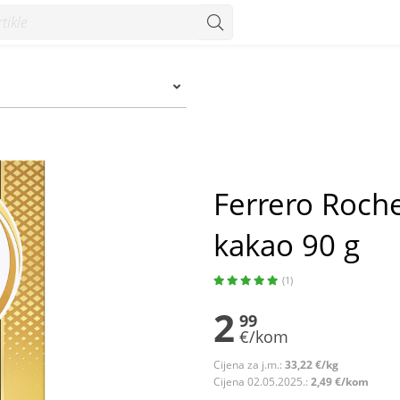
 90 g - Konzum
Ferrero Roch
kakao 90 g
(1)
2
99
€/kom
Cijena za j.m.:
33,22 €/kg
Cijena 02.05.2025.:
2,49 €/kom