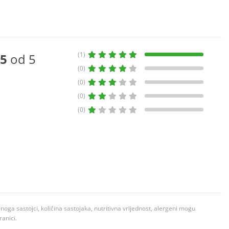
(1)
5
od 5
(0)
(0)
(0)
(0)
ga sastojci, količina sastojaka, nutritivna vrijednost, alergeni mogu
ranici.