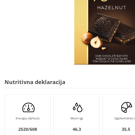
Nutritivna deklaracija
Energija (kJ/kcal)
Masti (g)
Ugljikohidrati (
2520/608
46,3
35,5