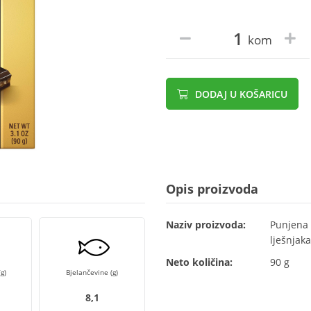
kom
DODAJ U KOŠARICU
Opis proizvoda
Naziv proizvoda:
Punjena 
lješnjaka
Neto količina:
90 g
g)
Bjelančevine (g)
8,1