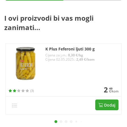
I ovi proizvodi bi vas mogli
zanimati...
K Plus Feferoni ljuti 300 g
Cijena za j.m.:
8,30 €/kg
Cijena 02.05.2025.:
2,49 €/kom
2
49
(3)
€/kom
Dodaj