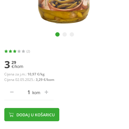
(2)
3
29
€/kom
Cijena za j.m.:
10,97 €/kg
Cijena 02.05.2025.:
3,29 €/kom
kom
DODAJ U KOŠARICU