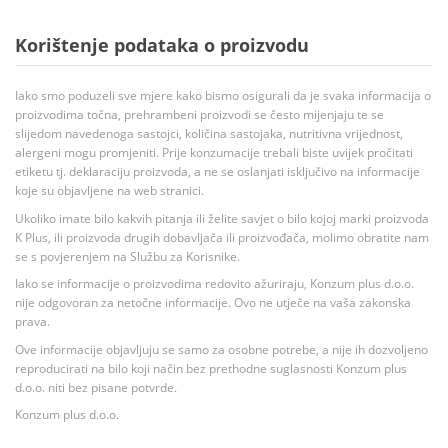
Korištenje podataka o proizvodu
Iako smo poduzeli sve mjere kako bismo osigurali da je svaka informacija o
proizvodima točna, prehrambeni proizvodi se često mijenjaju te se
slijedom navedenoga sastojci, količina sastojaka, nutritivna vrijednost,
alergeni mogu promjeniti. Prije konzumacije trebali biste uvijek pročitati
etiketu tj. deklaraciju proizvoda, a ne se oslanjati isključivo na informacije
koje su objavljene na web stranici.
Ukoliko imate bilo kakvih pitanja ili želite savjet o bilo kojoj marki proizvoda
K Plus, ili proizvoda drugih dobavljača ili proizvođača, molimo obratite nam
se s povjerenjem na Službu za Korisnike.
Iako se informacije o proizvodima redovito ažuriraju, Konzum plus d.o.o.
nije odgovoran za netočne informacije. Ovo ne utječe na vaša zakonska
prava.
Ove informacije objavljuju se samo za osobne potrebe, a nije ih dozvoljeno
reproducirati na bilo koji način bez prethodne suglasnosti Konzum plus
d.o.o. niti bez pisane potvrde.
Konzum plus d.o.o.