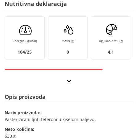
Nutritivna deklaracija
Energija (kJ/kcal)
Masti (g)
Ugljikohidrati (g)
104/25
0
4,1
Opis proizvoda
Naziv proizvoda:
Pasterizirani ljuti feferoni u kiselom naljevu.
Neto količina:
630 g