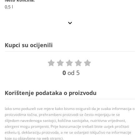
0,5 l
Kupci su ocijenili
0
od 5
Korištenje podataka o proizvodu
Iako smo poduzeli sve mjere kako bismo osigurali da je svaka informacija o
proizvodima točna, prehrambeni proizvodi se često mijenjaju te se
slijedom navedenoga sastojci, količina sastojaka, nutritivna vrijednost,
alergeni mogu promjeniti. Prije konzumacije trebali biste uvijek pročitati
etiketu tj. deklaraciju proizvoda, a ne se oslanjati isključivo na informacije
koje su objavljene na web stranici.