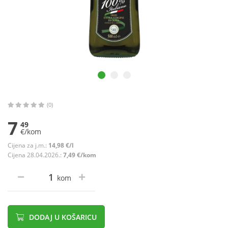
(0)
7
49
€/kom
Cijena za j.m.:
14,98 €/l
Cijena 28.04.2026.:
7,49 €/kom
kom
DODAJ U KOŠARICU