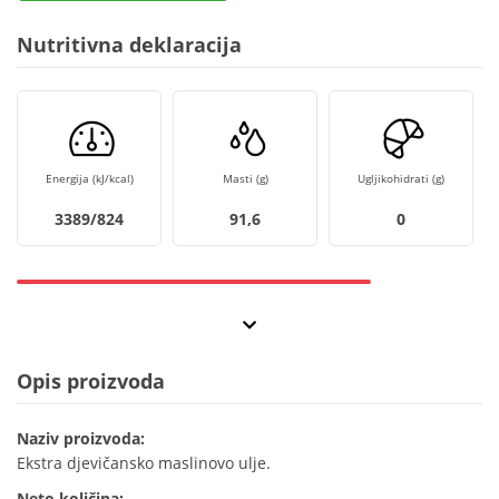
Nutritivna deklaracija
Energija (kJ/kcal)
Masti (g)
Ugljikohidrati (g)
3389/824
91,6
0
Opis proizvoda
Naziv proizvoda:
Ekstra djevičansko maslinovo ulje.
Neto količina: