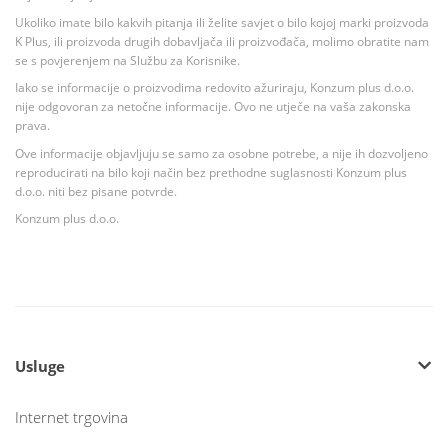
Ukoliko imate bilo kakvih pitanja ili želite savjet o bilo kojoj marki proizvoda
K Plus, ili proizvoda drugih dobavljača ili proizvođača, molimo obratite nam
se s povjerenjem na Službu za Korisnike.
Iako se informacije o proizvodima redovito ažuriraju, Konzum plus d.o.o.
nije odgovoran za netočne informacije. Ovo ne utječe na vaša zakonska
prava.
Ove informacije objavljuju se samo za osobne potrebe, a nije ih dozvoljeno
reproducirati na bilo koji način bez prethodne suglasnosti Konzum plus
d.o.o. niti bez pisane potvrde.
Konzum plus d.o.o.
Usluge
Internet trgovina