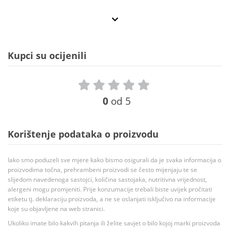
Kupci su ocijenili
0
od 5
Korištenje podataka o proizvodu
Iako smo poduzeli sve mjere kako bismo osigurali da je svaka informacija o
proizvodima točna, prehrambeni proizvodi se često mijenjaju te se
slijedom navedenoga sastojci, količina sastojaka, nutritivna vrijednost,
alergeni mogu promjeniti. Prije konzumacije trebali biste uvijek pročitati
etiketu tj. deklaraciju proizvoda, a ne se oslanjati isključivo na informacije
koje su objavljene na web stranici.
Ukoliko imate bilo kakvih pitanja ili želite savjet o bilo kojoj marki proizvoda