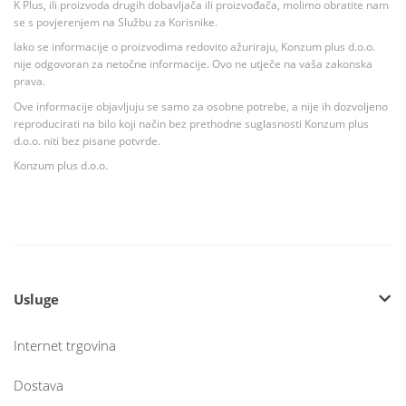
K Plus, ili proizvoda drugih dobavljača ili proizvođača, molimo obratite nam
se s povjerenjem na Službu za Korisnike.
Iako se informacije o proizvodima redovito ažuriraju, Konzum plus d.o.o.
nije odgovoran za netočne informacije. Ovo ne utječe na vaša zakonska
prava.
Ove informacije objavljuju se samo za osobne potrebe, a nije ih dozvoljeno
reproducirati na bilo koji način bez prethodne suglasnosti Konzum plus
d.o.o. niti bez pisane potvrde.
Konzum plus d.o.o.
Usluge
Internet trgovina
Dostava