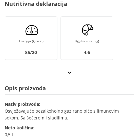
Nutritivna deklaracija
Energija (kJ/kcal)
Ugljikohidrati (g)
85/20
4,6
Opis proizvoda
Naziv proizvoda:
Osvježavajuće bezalkoholno gazirano piće s limunovim
sokom. Sa šećerom i sladilima.
Neto količina:
0,5 l