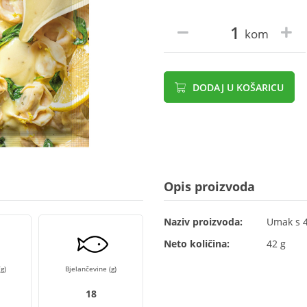
kom
DODAJ U KOŠARICU
Opis proizvoda
Naziv proizvoda:
Umak s 4 
Neto količina:
42 g
g)
Bjelančevine (g)
18