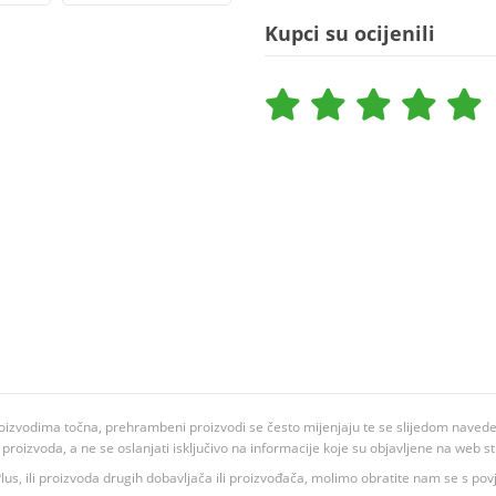
Kupci su ocijenili
oizvodima točna, prehrambeni proizvodi se često mijenjaju te se slijedom navedeno
ju proizvoda, a ne se oslanjati isključivo na informacije koje su objavljene na web st
 K Plus, ili proizvoda drugih dobavljača ili proizvođača, molimo obratite nam se s p