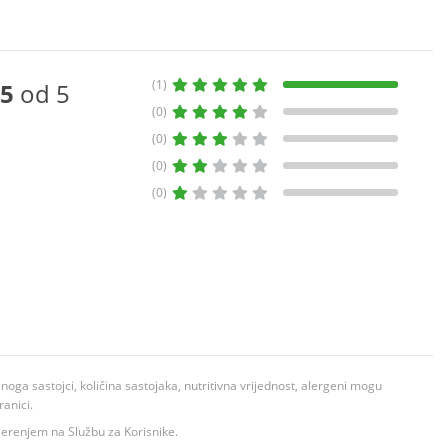
(1)
5
od 5
(0)
(0)
(0)
(0)
ga sastojci, količina sastojaka, nutritivna vrijednost, alergeni mogu
ranici.
ovjerenjem na Službu za Korisnike.