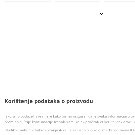
Korištenje podataka o proizvodu
Iako smo poduzeli sve mjere kako bismo osigurali da je svaka informacija o pr
promjeniti. Prije konzumacije trebali biste uvijek pročitati etiketu tj. deklaraci
Ukoliko imate bilo kakvih pitanja ili želite savjet o bilo kojoj marki proizvoda