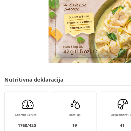
Nutritivna deklaracija
Energija (kJ/kcal)
Masti (g)
Ugljikohidrati (
1760/420
19
41