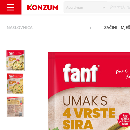
Asortiman
Fant Umak s 4 vrste sira 42 g - Konzum
NASLOVNICA
ZAČINI I MJE