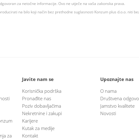
 odgovoran za netočne informacije. Ovo ne utječe na vaša zakonska prava.
roducirati na bilo koji način bez prethodne suglasnosti Konzum plus d.o.o. niti be
Javite nam se
Upoznajte nas
Korisnička podrška
O nama
nosti
Pronađite nas
Društvena odgovo
Poziv dobavljačima
Jamstvo kvalitete
Nekretnine i zakupi
Novosti
 Konzum
Karijere
Kutak za medije
anja za
Kontakt