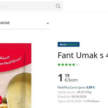
ŠAVINE
Multi
PlusCard
Fant Umak s 4
(1)
1
19
€/kom
MultiPlusCard cijena:
0,99 €
Cijena za j.m.:
28,33 €/kg
Vrijedi do:
06.09.2026
Cijena 02.05.2025.:
1,19 €/kom