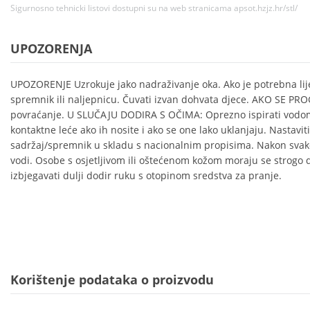
Sigurnosno tehnicki listovi dostupni su na web stranicama apsot.hzjz.hr/stl/
UPOZORENJA
UPOZORENJE Uzrokuje jako nadraživanje oka. Ako je potrebna lij
spremnik ili naljepnicu. Čuvati izvan dohvata djece. AKO SE PROG
povraćanje. U SLUČAJU DODIRA S OČIMA: Oprezno ispirati vodom 
kontaktne leće ako ih nosite i ako se one lako uklanjaju. Nastaviti 
sadržaj/spremnik u skladu s nacionalnim propisima. Nakon svakog
vodi. Osobe s osjetljivom ili oštećenom kožom moraju se strogo d
izbjegavati dulji dodir ruku s otopinom sredstva za pranje.
Korištenje podataka o proizvodu