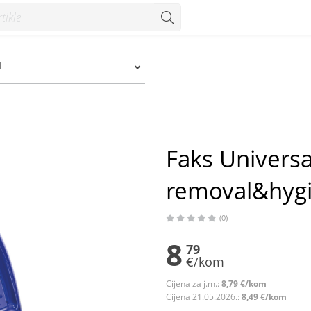
giene 900 ml=20 pranja - Konzum
I
Faks Universa
removal&hygi
(0)
8
79
€/kom
Cijena za j.m.:
8,79 €/kom
Cijena 21.05.2026.:
8,49 €/kom