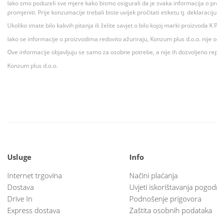
Iako smo poduzeli sve mjere kako bismo osigurali da je svaka informacija o pr
promjeniti. Prije konzumacije trebali biste uvijek pročitati etiketu tj. deklaraci
Ukoliko imate bilo kakvih pitanja ili želite savjet o bilo kojoj marki proizvoda
Iako se informacije o proizvodima redovito ažuriraju, Konzum plus d.o.o. nije
Ove informacije objavljuju se samo za osobne potrebe, a nije ih dozvoljeno rep
Konzum plus d.o.o.
Usluge
Info
Internet trgovina
Načini plaćanja
Dostava
Uvjeti iskorištavanja pogod
Drive In
Podnošenje prigovora
Express dostava
Zaštita osobnih podataka