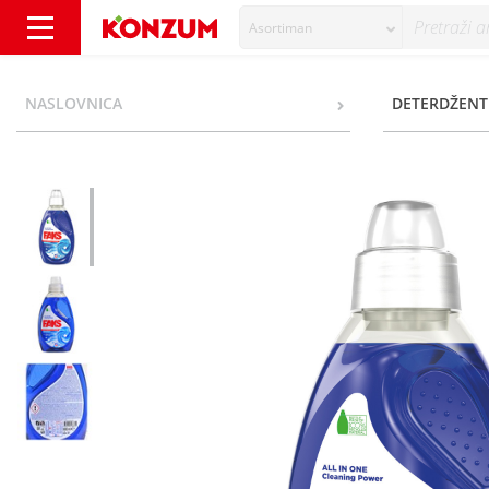
Asortiman
Faks Universal Deterdžent stain removal&hy
NASLOVNICA
DETERDŽENT