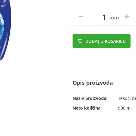
kom
DODAJ U KOŠARICU
Opis proizvoda
Naziv proizvoda:
Tekući d
Neto količina:
900 ml