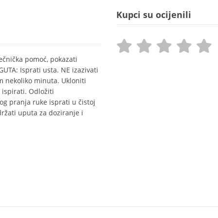
Kupci su ocijenili
ečnička pomoć, pokazati
UTA: Isprati usta. NE izazivati
nekoliko minuta. Ukloniti
ispirati. Odložiti
 pranja ruke isprati u čistoj
ržati uputa za doziranje i