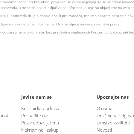
oizvodima točna, prehrambeni proizvodi se često mijenjaju te se slijedom navedeno
ju proizvoda, a ne se oslanjati isključivo na informacije koje su objavljene na web st
 K Plus, ili proizvoda drugih dobavljača ili proizvođača, molimo obratite nam se s p
 odgovoran za netočne informacije. Ovo ne utječe na vaša zakonska prava.
roducirati na bilo koji način bez prethodne suglasnosti Konzum plus d.o.o. niti be
Javite nam se
Upoznajte nas
Korisnička podrška
O nama
nosti
Pronađite nas
Društvena odgovo
Poziv dobavljačima
Jamstvo kvalitete
Nekretnine i zakupi
Novosti