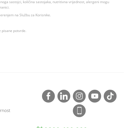
ga sastojci, količina sastojaka, nutritivna vrijednost, alergeni mogu
ranici.
ovjerenjem na Službu za Korisnike.
z pisane potvrde.
rnost