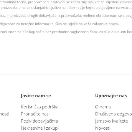
oizvodima točna, prehrambeni proizvodi se često mijenjaju te se slijedom navedeno
ju proizvoda, a ne se oslanjati isključivo na informacije koje su objavljene na web st
 K Plus, ili proizvoda drugih dobavljača ili proizvođača, molimo obratite nam se s p
 odgovoran za netočne informacije. Ovo ne utječe na vaša zakonska prava.
roducirati na bilo koji način bez prethodne suglasnosti Konzum plus d.o.o. niti be
Javite nam se
Upoznajte nas
Korisnička podrška
O nama
nosti
Pronađite nas
Društvena odgovo
Poziv dobavljačima
Jamstvo kvalitete
Nekretnine i zakupi
Novosti