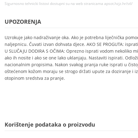
Sigurnosno tehnicki listovi dostupni su na web stranicama apsot.hzjz.hr/stl/
UPOZORENJA
Uzrokuje jako nadraživanje oka. Ako je potrebna liječnička pomoć
naljepnicu. Čuvati izvan dohvata djece. AKO SE PROGUTA: isprati 
U SLUČAJU DODIRA S OČIMA: Oprezno isprati vodom nekoliko min
ako ih nosite i ako se one lako uklanjaju. Nastaviti ispirati. Odlo
nacionalnim propisima. Nakon svakog pranja ruke isprati u čistoj 
oštećenom kožom moraju se strogo držati upute za doziranje i iz
otopinom sredstva za pranje.
Korištenje podataka o proizvodu