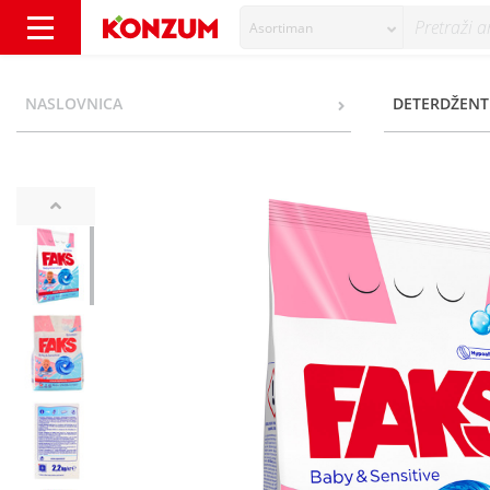
Asortiman
Faks Baby&Sensitive Deterdžent stain remov
NASLOVNICA
DETERDŽENT