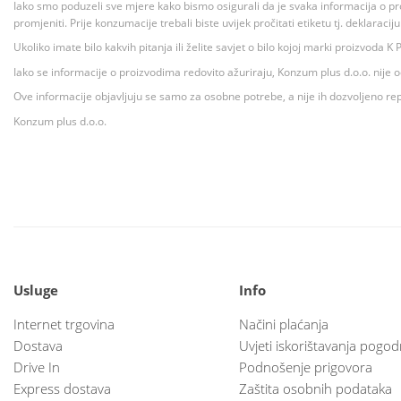
Iako smo poduzeli sve mjere kako bismo osigurali da je svaka informacija o pr
promjeniti. Prije konzumacije trebali biste uvijek pročitati etiketu tj. deklaraci
Ukoliko imate bilo kakvih pitanja ili želite savjet o bilo kojoj marki proizvoda
Iako se informacije o proizvodima redovito ažuriraju, Konzum plus d.o.o. nije
Ove informacije objavljuju se samo za osobne potrebe, a nije ih dozvoljeno rep
Konzum plus d.o.o.
Usluge
Info
Internet trgovina
Načini plaćanja
Dostava
Uvjeti iskorištavanja pogod
Drive In
Podnošenje prigovora
Express dostava
Zaštita osobnih podataka