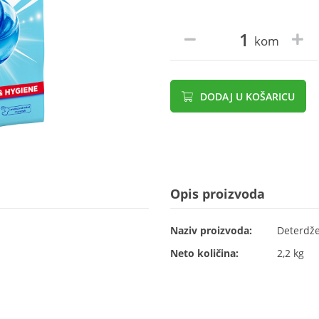
kom
DODAJ U KOŠARICU
Opis proizvoda
Naziv proizvoda:
Deterdže
Neto količina:
2,2 kg