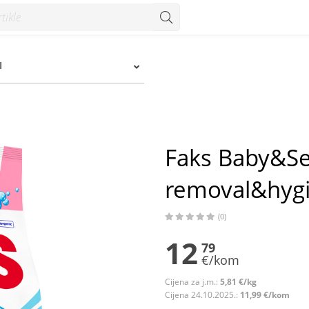
al&hygiene 2,2 kg=40 pranja - Konzum
I
Faks Baby&Sen
removal&hygi
(0)
12
79
€/kom
Cijena za j.m.:
5,81 €/kg
Cijena 24.10.2025.:
11,99 €/kom