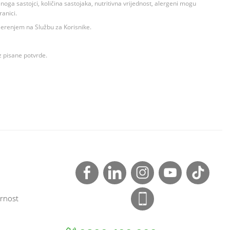
ga sastojci, količina sastojaka, nutritivna vrijednost, alergeni mogu
ranici.
ovjerenjem na Službu za Korisnike.
z pisane potvrde.
rnost