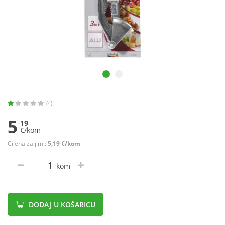
(4)
5
19
€/kom
Cijena za j.m.:
5,19 €/kom
kom
DODAJ U KOŠARICU