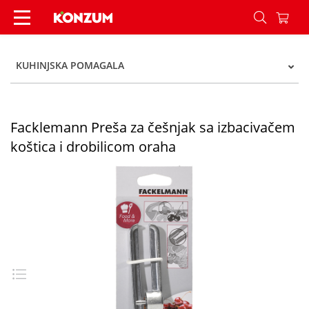
Facklemann Preša za češnjak sa izbacivačem košt
KUHINJSKA POMAGALA
Facklemann Preša za češnjak sa izbacivačem
koštica i drobilicom oraha