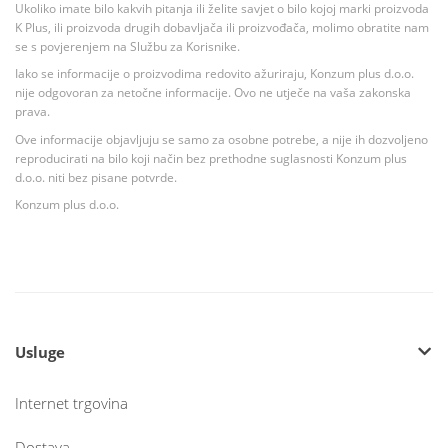
Ukoliko imate bilo kakvih pitanja ili želite savjet o bilo kojoj marki proizvoda
K Plus, ili proizvoda drugih dobavljača ili proizvođača, molimo obratite nam
se s povjerenjem na Službu za Korisnike.
Iako se informacije o proizvodima redovito ažuriraju, Konzum plus d.o.o.
nije odgovoran za netočne informacije. Ovo ne utječe na vaša zakonska
prava.
Ove informacije objavljuju se samo za osobne potrebe, a nije ih dozvoljeno
reproducirati na bilo koji način bez prethodne suglasnosti Konzum plus
d.o.o. niti bez pisane potvrde.
Konzum plus d.o.o.
Usluge
Internet trgovina
Dostava