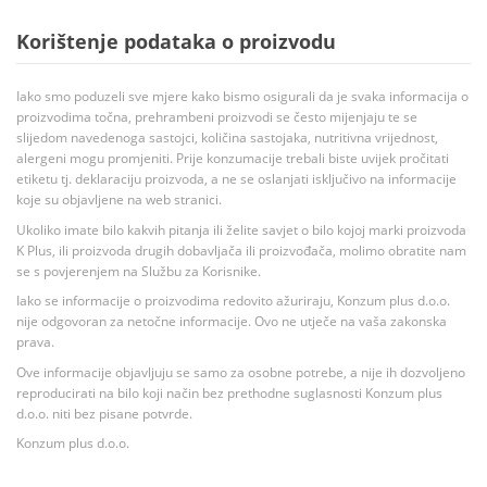
Korištenje podataka o proizvodu
Iako smo poduzeli sve mjere kako bismo osigurali da je svaka informacija o
proizvodima točna, prehrambeni proizvodi se često mijenjaju te se
slijedom navedenoga sastojci, količina sastojaka, nutritivna vrijednost,
alergeni mogu promjeniti. Prije konzumacije trebali biste uvijek pročitati
etiketu tj. deklaraciju proizvoda, a ne se oslanjati isključivo na informacije
koje su objavljene na web stranici.
Ukoliko imate bilo kakvih pitanja ili želite savjet o bilo kojoj marki proizvoda
K Plus, ili proizvoda drugih dobavljača ili proizvođača, molimo obratite nam
se s povjerenjem na Službu za Korisnike.
Iako se informacije o proizvodima redovito ažuriraju, Konzum plus d.o.o.
nije odgovoran za netočne informacije. Ovo ne utječe na vaša zakonska
prava.
Ove informacije objavljuju se samo za osobne potrebe, a nije ih dozvoljeno
reproducirati na bilo koji način bez prethodne suglasnosti Konzum plus
d.o.o. niti bez pisane potvrde.
Konzum plus d.o.o.