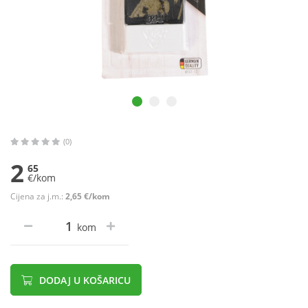
(0)
2
65
€/kom
Cijena za j.m.:
2,65 €/kom
kom
DODAJ U KOŠARICU