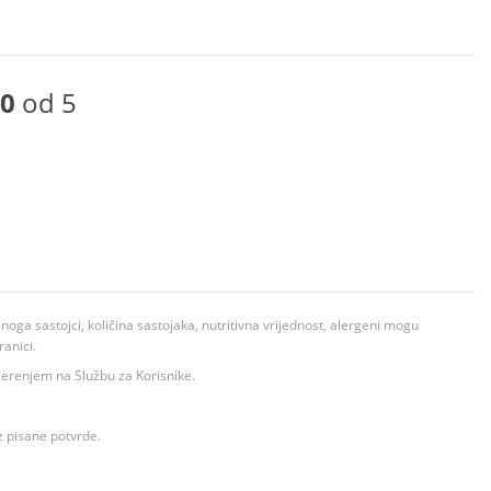
0
od 5
ga sastojci, količina sastojaka, nutritivna vrijednost, alergeni mogu
ranici.
ovjerenjem na Službu za Korisnike.
z pisane potvrde.