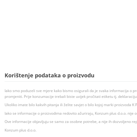
Korištenje podataka o proizvodu
Iako smo poduzeli sve mjere kako bismo osigurali da je svaka informacija o pr
promjeniti. Prije konzumacije trebali biste uvijek pročitati etiketu tj. deklaraci
Ukoliko imate bilo kakvih pitanja ili želite savjet o bilo kojoj marki proizvoda
Iako se informacije o proizvodima redovito ažuriraju, Konzum plus d.o.o. nije
Ove informacije objavljuju se samo za osobne potrebe, a nije ih dozvoljeno rep
Konzum plus d.o.o.