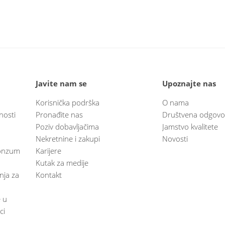
Javite nam se
Upoznajte nas
Korisnička podrška
O nama
nosti
Pronađite nas
Društvena odgovo
Poziv dobavljačima
Jamstvo kvalitete
Nekretnine i zakupi
Novosti
 Konzum
Karijere
Kutak za medije
anja za
Kontakt
e u
ci