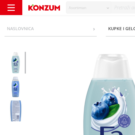
Asortiman
Fa Soft Gel za tuširanje blueberry yogurt 40
NASLOVNICA
KUPKE I GEL