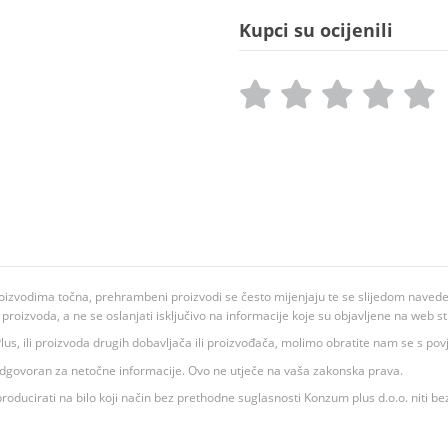
Kupci su ocijenili
oizvodima točna, prehrambeni proizvodi se često mijenjaju te se slijedom navedeno
ju proizvoda, a ne se oslanjati isključivo na informacije koje su objavljene na web st
 K Plus, ili proizvoda drugih dobavljača ili proizvođača, molimo obratite nam se s p
 odgovoran za netočne informacije. Ovo ne utječe na vaša zakonska prava.
roducirati na bilo koji način bez prethodne suglasnosti Konzum plus d.o.o. niti be