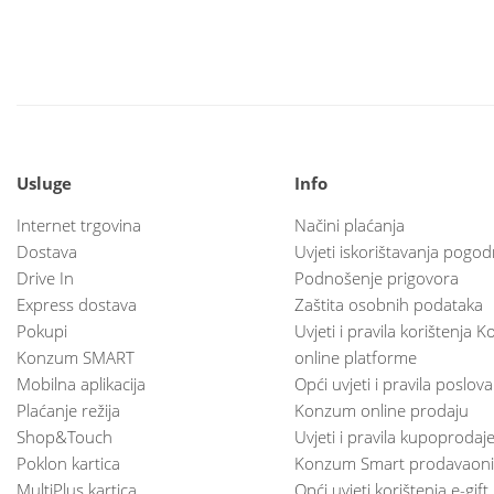
Usluge
Info
Internet trgovina
Načini plaćanja
Dostava
Uvjeti iskorištavanja pogod
Drive In
Podnošenje prigovora
Express dostava
Zaštita osobnih podataka
Pokupi
Uvjeti i pravila korištenja
Konzum SMART
online platforme
Mobilna aplikacija
Opći uvjeti i pravila poslov
Plaćanje režija
Konzum online prodaju
Shop&Touch
Uvjeti i pravila kupoprodaj
Poklon kartica
Konzum Smart prodavaoni
MultiPlus kartica
Opći uvjeti korištenja e-gift