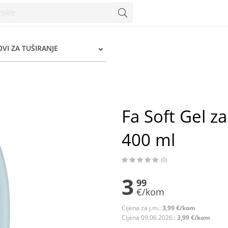
0 ml - Konzum
OVI ZA TUŠIRANJE
Fa Soft Gel z
400 ml
(0)
3
99
€/kom
Cijena za j.m.:
3,99 €/kom
Cijena 09.06.2026.:
3,99 €/kom