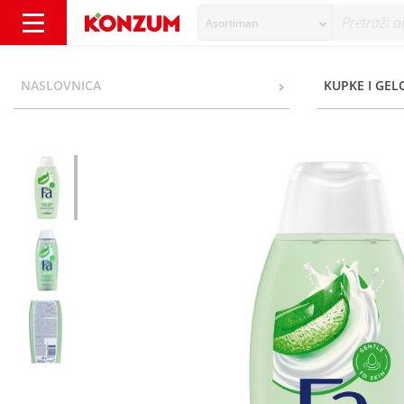
Asortiman
Fa Soft Gel za tuširanje aloe vera yogurt 400
NASLOVNICA
KUPKE I GEL