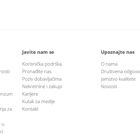
Javite nam se
Upoznajte nas
Korisnička podrška
O nama
nosti
Pronađite nas
Društvena odgovo
Poziv dobavljačima
Jamstvo kvalitete
Nekretnine i zakupi
Novosti
 Konzum
Karijere
Kutak za medije
anja za
Kontakt
e u
ci