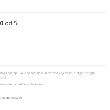
0
od 5
ga sastojci, količina sastojaka, nutritivna vrijednost, alergeni mogu
ranici.
ovjerenjem na Službu za Korisnike.
z pisane potvrde.