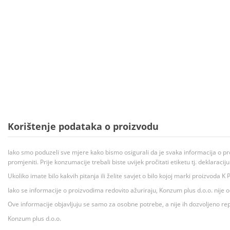
Korištenje podataka o proizvodu
Iako smo poduzeli sve mjere kako bismo osigurali da je svaka informacija o pr
promjeniti. Prije konzumacije trebali biste uvijek pročitati etiketu tj. deklaraci
Ukoliko imate bilo kakvih pitanja ili želite savjet o bilo kojoj marki proizvoda
Iako se informacije o proizvodima redovito ažuriraju, Konzum plus d.o.o. nije
Ove informacije objavljuju se samo za osobne potrebe, a nije ih dozvoljeno rep
Konzum plus d.o.o.