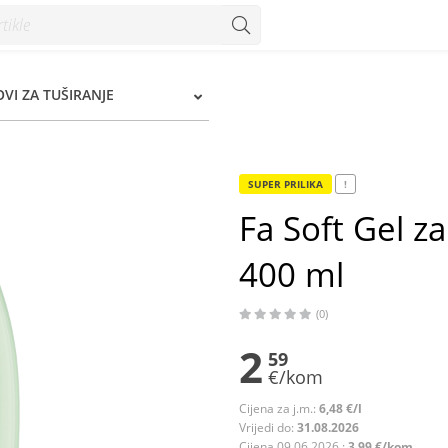
 ml - Konzum
OVI ZA TUŠIRANJE
SUPER PRILIKA
!
Fa Soft Gel za
400 ml
(0)
2
59
€/kom
Cijena za j.m.:
6,48 €/l
Vrijedi do:
31.08.2026
Cijena 09.06.2026.:
3,99 €/kom