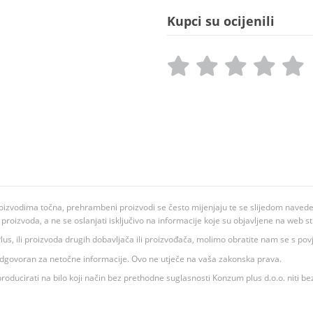
Kupci su ocijenili
oizvodima točna, prehrambeni proizvodi se često mijenjaju te se slijedom navedeno
ju proizvoda, a ne se oslanjati isključivo na informacije koje su objavljene na web st
 K Plus, ili proizvoda drugih dobavljača ili proizvođača, molimo obratite nam se s p
 odgovoran za netočne informacije. Ovo ne utječe na vaša zakonska prava.
roducirati na bilo koji način bez prethodne suglasnosti Konzum plus d.o.o. niti be