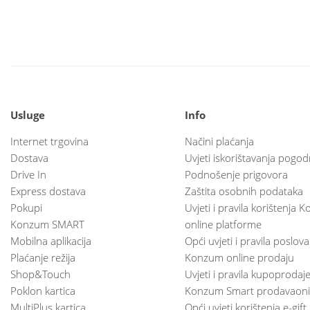
Usluge
Info
Internet trgovina
Načini plaćanja
Dostava
Uvjeti iskorištavanja pogod
Drive In
Podnošenje prigovora
Express dostava
Zaštita osobnih podataka
Pokupi
Uvjeti i pravila korištenja
Konzum SMART
online platforme
Mobilna aplikacija
Opći uvjeti i pravila poslov
Plaćanje režija
Konzum online prodaju
Shop&Touch
Uvjeti i pravila kupoprodaj
Poklon kartica
Konzum Smart prodavaoni
MultiPlus kartica
Opći uvjeti korištenja e-gift