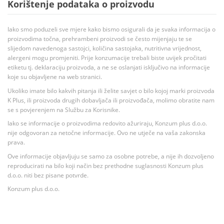
Korištenje podataka o proizvodu
Iako smo poduzeli sve mjere kako bismo osigurali da je svaka informacija o
proizvodima točna, prehrambeni proizvodi se često mijenjaju te se
slijedom navedenoga sastojci, količina sastojaka, nutritivna vrijednost,
alergeni mogu promjeniti. Prije konzumacije trebali biste uvijek pročitati
etiketu tj. deklaraciju proizvoda, a ne se oslanjati isključivo na informacije
koje su objavljene na web stranici.
Ukoliko imate bilo kakvih pitanja ili želite savjet o bilo kojoj marki proizvoda
K Plus, ili proizvoda drugih dobavljača ili proizvođača, molimo obratite nam
se s povjerenjem na Službu za Korisnike.
Iako se informacije o proizvodima redovito ažuriraju, Konzum plus d.o.o.
nije odgovoran za netočne informacije. Ovo ne utječe na vaša zakonska
prava.
Ove informacije objavljuju se samo za osobne potrebe, a nije ih dozvoljeno
reproducirati na bilo koji način bez prethodne suglasnosti Konzum plus
d.o.o. niti bez pisane potvrde.
Konzum plus d.o.o.