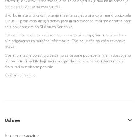
etiketu tj. deklaraciju proizvoda, a ne se oslanjati isključivo na informacije
koje su objavljene na web stranici.
Ukoliko imate bilo kakvih pitanja ili želite savjet o bilo kojoj marki proizvoda
K Plus, ili proizvoda drugih dobavljača ili proizvođača, molimo obratite nam
se s povjerenjem na Službu za Korisnike.
Iako se informacije o proizvodima redovito ažuriraju, Konzum plus d.o.o.
nije odgovoran za netočne informacije. Ovo ne utječe na vaša zakonska
prava.
Ove informacije objavljuju se samo za osobne potrebe, a nije ih dozvoljeno
reproducirati na bilo koji način bez prethodne suglasnosti Konzum plus
d.o.o. niti bez pisane potvrde.
Konzum plus d.o.o.
Usluge
Internet trgovina