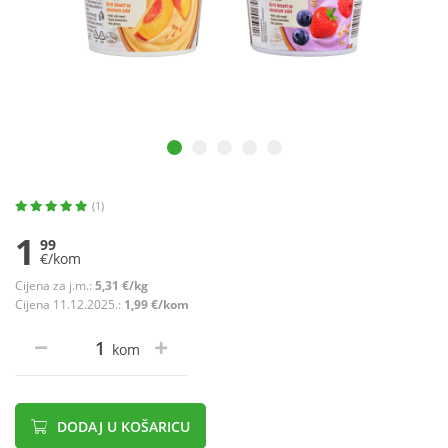
(1)
1
99
€/kom
Cijena za j.m.:
5,31 €/kg
Cijena 11.12.2025.:
1,99 €/kom
kom
DODAJ U KOŠARICU