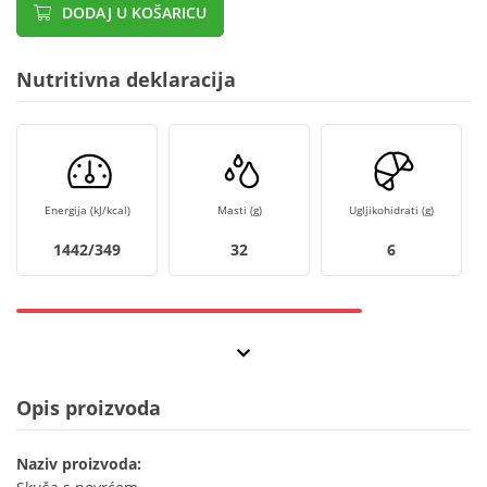
DODAJ U KOŠARICU
Nutritivna deklaracija
Energija (kJ/kcal)
Masti (g)
Ugljikohidrati (g)
1442/349
32
6
Opis proizvoda
Naziv proizvoda: