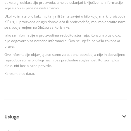
etiketu tj. deklaraciju proizvoda, a ne se oslanjati isključivo na informacije
koje su objavljene na web stranici.
Ukoliko imate bilo kakvih pitanja ili želite savjet o bilo kojoj marki proizvoda
K Plus, ili proizvoda drugih dobavljača ili proizvođača, molimo obratite nam
se s povjerenjem na Službu za Korisnike.
Iako se informacije o proizvodima redovito ažuriraju, Konzum plus d.o.o.
nije odgovoran za netočne informacije. Ovo ne utječe na vaša zakonska
prava.
Ove informacije objavljuju se samo za osobne potrebe, a nije ih dozvoljeno
reproducirati na bilo koji način bez prethodne suglasnosti Konzum plus
d.o.o. niti bez pisane potvrde.
Konzum plus d.o.o.
Usluge