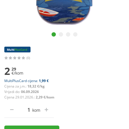
Multi
PlusCard
(0)
2
29
€/kom
MultiPlusCard cijena:
1,99 €
Cijena za j.m.:
18,32 €/kg
Vrijedi do:
06.09.2026
Cijena 29.01.2026.:
2,29 €/kom
kom