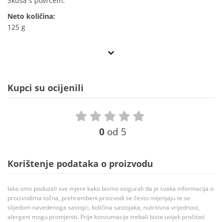
Skuša s povrćem.
Neto količina:
125 g
Kupci su ocijenili
0
od 5
Korištenje podataka o proizvodu
Iako smo poduzeli sve mjere kako bismo osigurali da je svaka informacija o
proizvodima točna, prehrambeni proizvodi se često mijenjaju te se
slijedom navedenoga sastojci, količina sastojaka, nutritivna vrijednost,
alergeni mogu promjeniti. Prije konzumacije trebali biste uvijek pročitati