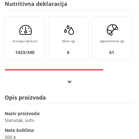
Nutritivna deklaracija
Energija (kJ/kcal)
Masti (g)
Ugljikohidrati (g)
1423/340
6
61
Opis proizvoda
Naziv proizvoda:
Slanutak, suhi.
Neto količina:
500 g