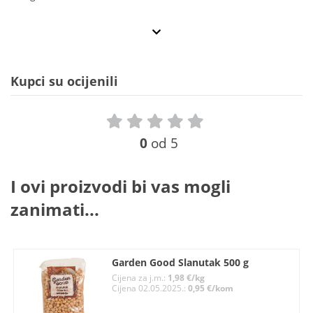
Kupci su ocijenili
0
od 5
I ovi proizvodi bi vas mogli
zanimati...
Garden Good Slanutak 500 g
Cijena za j.m.:
1,98 €/kg
Cijena 02.05.2025.:
0,95 €/kom