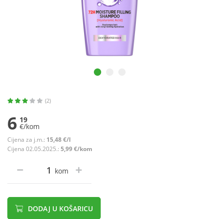
(2)
6
19
€/kom
Cijena za j.m.:
15,48 €/l
Cijena 02.05.2025.:
5,99 €/kom
kom
DODAJ U KOŠARICU