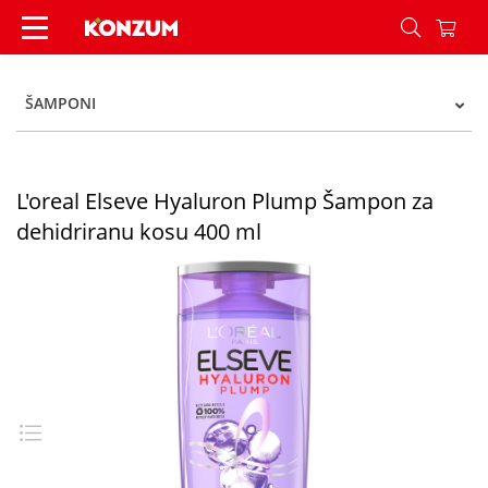
L'oreal Elseve Hyaluron Plump Šampon za dehid
ŠAMPONI
L'oreal Elseve Hyaluron Plump Šampon za
dehidriranu kosu 400 ml