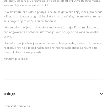
etiketu tj. deklaraciju proizvoda, a ne se oslanjati isključivo na informacije
koje su objavljene na web stranici.
Ukoliko imate bilo kakvih pitanja ili želite savjet o bilo kojoj marki proizvoda
K Plus, ili proizvoda drugih dobavljača ili proizvođača, molimo obratite nam
se s povjerenjem na Službu za Korisnike.
Iako se informacije o proizvodima redovito ažuriraju, Konzum plus d.o.o.
nije odgovoran za netočne informacije. Ovo ne utječe na vaša zakonska
prava.
Ove informacije objavljuju se samo za osobne potrebe, a nije ih dozvoljeno
reproducirati na bilo koji način bez prethodne suglasnosti Konzum plus
d.o.o. niti bez pisane potvrde.
Konzum plus d.o.o.
Usluge
Internet trgovina