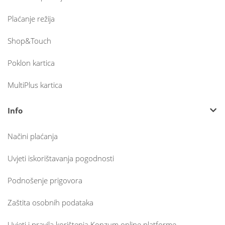
Plaćanje režija
Shop&Touch
Poklon kartica
MultiPlus kartica
Info
Načini plaćanja
Uvjeti iskorištavanja pogodnosti
Podnošenje prigovora
Zaštita osobnih podataka
Uvjeti i pravila korištenja Konzum online platforme