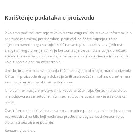
Korištenje podataka o proizvodu
Iako smo poduzeli sve mjere kako bismo osigurali da je svaka informacija o
proizvodima točna, prehrambeni proizvodi se često mijenjaju te se
slijedom navedenoga sastojci, količina sastojaka, nutritivna vrijednost,
alergeni mogu promjeniti. Prije konzumacije trebali biste uvijek pročitati
etiketu tj. deklaraciju proizvoda, a ne se oslanjati isključivo na informacije
koje su objavljene na web stranici.
Ukoliko imate bilo kakvih pitanja ili želite savjet o bilo kojoj marki proizvoda
K Plus, ili proizvoda drugih dobavljača ili proizvođača, molimo obratite nam
se s povjerenjem na Službu za Korisnike.
Iako se informacije o proizvodima redovito ažuriraju, Konzum plus d.o.o.
nije odgovoran za netočne informacije. Ovo ne utječe na vaša zakonska
prava.
Ove informacije objavljuju se samo za osobne potrebe, a nije ih dozvoljeno
reproducirati na bilo koji način bez prethodne suglasnosti Konzum plus
d.o.o. niti bez pisane potvrde.
Konzum plus d.o.o.