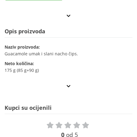
Opis proizvoda
Naziv proizvoda:
Guacamole umak i slani nacho čips.
Neto količina:
175 g (85 g+90 g)
Kupci su ocijenili
0
od 5