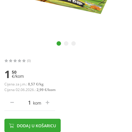
(0)
1
50
€/kom
Cijena za j.m.:
8,57 €/kg
Cijena 02.06.2026.:
2,99 €/kom
kom
DODAJ U KOŠARICU