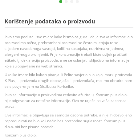
Korištenje podataka o proizvodu
Iako smo poduzeli sve mjere kako bismo osigurali da je svaka informacija o
proizvodima točna, prehrambeni proizvodi se često mijenjaju te se
slijedom navedenoga sastojci, količina sastojaka, nutritivna vrijednost,
alergeni mogu promjeniti. Prije konzumacije trebali biste uvijek pročitati
etiketu tj. deklaraciju proizvoda, a ne se oslanjati isključivo na informacije
koje su objavljene na web stranici.
Ukoliko imate bilo kakvih pitanja ili želite savjet o bilo kojoj marki proizvoda
K Plus, ili proizvoda drugih dobavljača ili proizvođača, molimo obratite nam
se s povjerenjem na Službu za Korisnike.
Iako se informacije o proizvodima redovito ažuriraju, Konzum plus d.o.o.
nije odgovoran za netočne informacije. Ovo ne utječe na vaša zakonska
prava.
Ove informacije objavljuju se samo za osobne potrebe, a nije ih dozvoljeno
reproducirati na bilo koji način bez prethodne suglasnosti Konzum plus
d.o.o. niti bez pisane potvrde.
Konzum plus d.o.o.