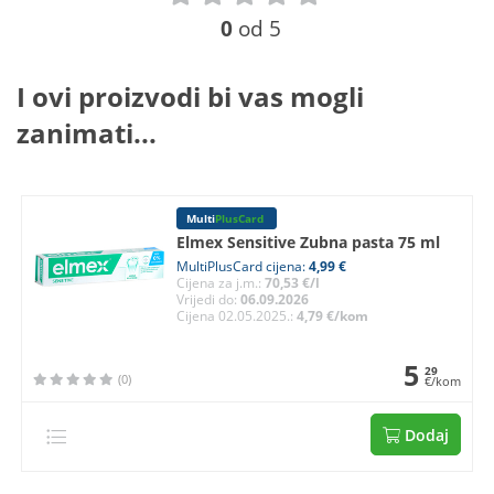
0
od 5
I ovi proizvodi bi vas mogli
zanimati...
Multi
PlusCard
Elmex Sensitive Zubna pasta 75 ml
MultiPlusCard cijena:
4,99 €
Cijena za j.m.:
70,53 €/l
Vrijedi do:
06.09.2026
Cijena 02.05.2025.:
4,79 €/kom
5
29
(0)
€/kom
Dodaj