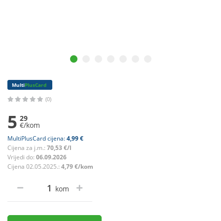
Multi
PlusCard
(0)
5
29
€/kom
MultiPlusCard cijena:
4,99 €
Cijena za j.m.:
70,53 €/l
Vrijedi do:
06.09.2026
Cijena 02.05.2025.:
4,79 €/kom
kom