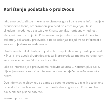
Korištenje podataka o proizvodu
Iako smo poduzeli sve mjere kako bismo osigurali da je svaka informacija o
proizvodima točna, prehrambeni proizvodi se često mijenjaju te se
slijedom navedenoga sastojci, količina sastojaka, nutritivna vrijednost,
alergeni mogu promjeniti. Prije konzumacije trebali biste uvijek pročitati
etiketu tj. deklaraciju proizvoda, a ne se oslanjati isključivo na informacije
koje su objavljene na web stranici.
Ukoliko imate bilo kakvih pitanja ili želite savjet o bilo kojoj marki proizvoda
K Plus, ili proizvoda drugih dobavljača ili proizvođača, molimo obratite nam
se s povjerenjem na Službu za Korisnike.
Iako se informacije o proizvodima redovito ažuriraju, Konzum plus d.o.o.
nije odgovoran za netočne informacije. Ovo ne utječe na vaša zakonska
prava.
Ove informacije objavljuju se samo za osobne potrebe, a nije ih dozvoljeno
reproducirati na bilo koji način bez prethodne suglasnosti Konzum plus
d.o.o. niti bez pisane potvrde.
Konzum plus d.o.o.