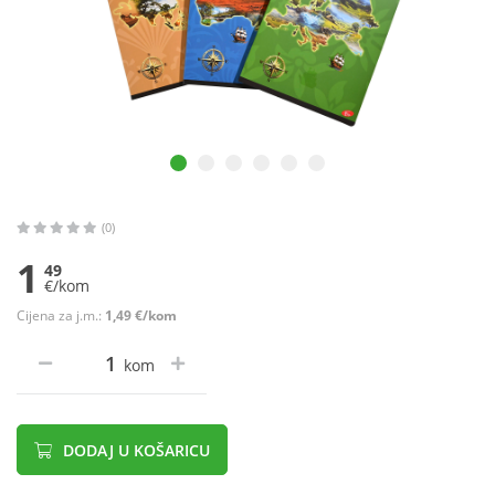
(0)
1
49
€/kom
Cijena za j.m.:
1,49 €/kom
kom
DODAJ U KOŠARICU