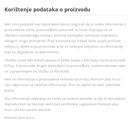
Korištenje podataka o proizvodu
Iako smo poduzeli sve mjere kako bismo osigurali da je svaka informacija o
proizvodima točna, prehrambeni proizvodi se često mijenjaju te se
slijedom navedenoga sastojci, količina sastojaka, nutritivna vrijednost,
alergeni mogu promjeniti. Prije konzumacije trebali biste uvijek pročitati
etiketu tj. deklaraciju proizvoda, a ne se oslanjati isključivo na informacije
koje su objavljene na web stranici.
Ukoliko imate bilo kakvih pitanja ili želite savjet o bilo kojoj marki proizvoda
K Plus, ili proizvoda drugih dobavljača ili proizvođača, molimo obratite nam
se s povjerenjem na Službu za Korisnike.
Iako se informacije o proizvodima redovito ažuriraju, Konzum plus d.o.o.
nije odgovoran za netočne informacije. Ovo ne utječe na vaša zakonska
prava.
Ove informacije objavljuju se samo za osobne potrebe, a nije ih dozvoljeno
reproducirati na bilo koji način bez prethodne suglasnosti Konzum plus
d.o.o. niti bez pisane potvrde.
Konzum plus d.o.o.