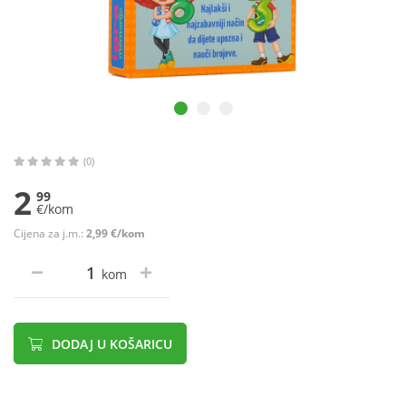
(0)
2
99
€/kom
Cijena za j.m.:
2,99 €/kom
kom
DODAJ U KOŠARICU